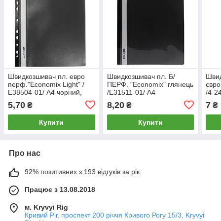
Швидкозшивач пл. евро
Швидкозшивач пл. Б/
Швид
перф."Еconomix Light" /
ПЕРФ. "Еconomix" глянець
євро
Е38504-01/ А4 чорний,
/Е31511-01/ А4
/4-2
глянець, 90/110 мкм
чорний,120/160 мкм (10)
глян
5,70
8,20
7
₴
₴
₴
(10/300)
Купити
Купити
Про нас
92% позитивних з 193 відгуків за рік
Працює з 13.08.2018
м. Kryvyi Rig
Кривий Ріг, проспект 200 річчя Кривого Рогу 15/3, Kryvyi