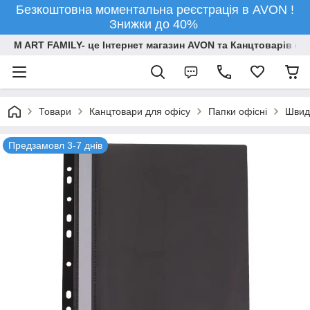
Безкоштовна моментальна реєстрація в AVON !
Знижки до 40%
M ART FAMILY- це Інтернет магазин AVON та Канцтоварів опт
Товари
Канцтовари для офiсу
Папки офісні
Швид
Предзамовл 3-7 днів