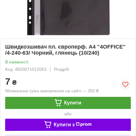
Швидкозшивач пл. європерф. А4 "4OFFICE"
/4-240-63/ Чорний, глянець (10/240)
В наявності
Код: 4820071012063
Роздріб
7
₴
Мінімальна сума замовлення на сайті — 350 ₴
Купити
або
Купити з