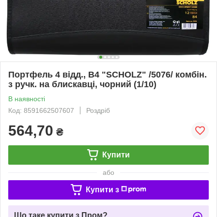
Портфель 4 відд., B4 "SCHOLZ" /5076/ комбін.
з ручк. на блискавці, чорний (1/10)
В наявності
Код: 8591662507607
Роздріб
564,70
₴
Купити
або
Купити з
Що таке купити з Пром?