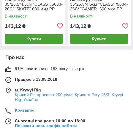
35*25,5*4,5см "CLASS" /5633-
35*25,5*4,5см "CLASS" /5634-
26C/ "SKATE" 600 мкм РР
26C/ "GAMER" 600 мкм РР
(1/60)
(1/60)
В наявності
В наявності
143,12
143,12
₴
₴
Купити
Купити
Про нас
91% позитивних з 188 відгуків за рік
Працює з 13.08.2018
м. Kryvyi Rig
Кривий Ріг, проспект 200 річчя Кривого Рогу 15/3, Kryvyi
Rig, Україна
Контакти
Сьогодні працює з 10:00 до 18:00
Показати весь графік роботи