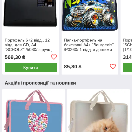
Портфель 6+2 відд., 12
Папка-портфель на
Порт
відд. для CD, А4
блискавці А4+ "Bourgeois"
"SCH
"SCHOLZ" /5080/ з ручк.,
/Р0260/ 1 відд. з довгими
(1/1
чорний (1/12)
ручками 500мкм (1/5/100)
569,30
314
₴
85,80
₴
Купити
Акційні пропозиції та новинки