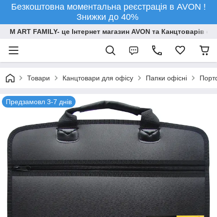
Безкоштовна моментальна реєстрація в AVON !
Знижки до 40%
M ART FAMILY- це Інтернет магазин AVON та Канцтоварів опт
Товари
Канцтовари для офiсу
Папки офісні
Порт
Предзамовл 3-7 днів