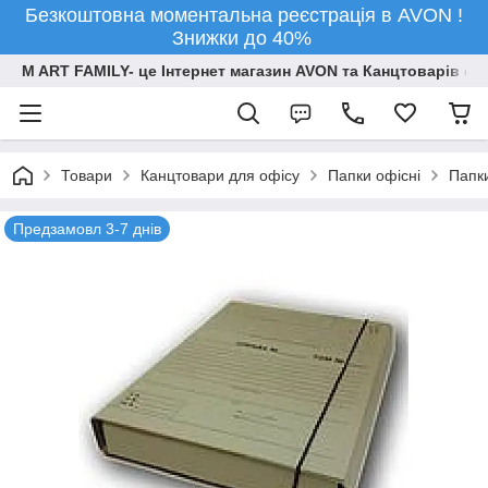
Безкоштовна моментальна реєстрація в AVON !
Знижки до 40%
M ART FAMILY- це Інтернет магазин AVON та Канцтоварів опт
Товари
Канцтовари для офiсу
Папки офісні
Папки
Предзамовл 3-7 днів