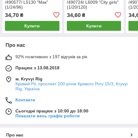
/490577/ L5130 "Мак"
/490724/ L6009 "Сity girls"
/490
(1/24/96)
(1/20/120)
(1/2
34,70
34,60
34,
₴
₴
Купити
Купити
Про нас
92% позитивних з 197 відгуків за рік
Працює з 13.08.2018
м. Kryvyi Rig
Кривий Ріг, проспект 200 річчя Кривого Рогу 15/3, Kryvyi
Rig, Україна
Контакти
Сьогодні працює з 10:00 до 18:00
Показати весь графік роботи
Про нас