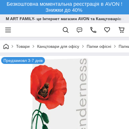
Безкоштовна моментальна реєстрація в AVON !
Знижки до 40%
M ART FAMILY- це Інтернет магазин AVON та Канцтоварів опт
Товари
Канцтовари для офiсу
Папки офісні
Папк
Предзамовл 3-7 днів