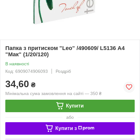
Папка з притиском "Leo" /490609/ L5136 А4
"Мак" (1/20/120)
В наявності
Код: 6909074906093
Роздріб
34,60
₴
Мінімальна сума замовлення на сайті — 350 ₴
Купити
або
Купити з