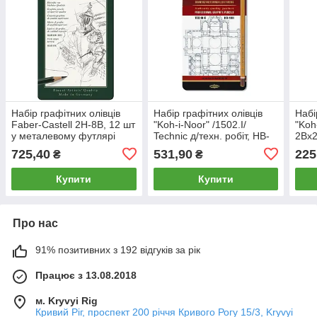
Набір графітних олівців
Набір графітних олівців
Набі
Faber-Castell 2H-8B, 12 шт
"Koh-i-Noor" /1502.I/
"Koh
у металевому футлярі
Technic д/техн. робіт, HB-
2Bх2
10H, 12шт, метал. уп.
у по
725,40
531,90
225
₴
₴
(1/12)
Купити
Купити
Про нас
91% позитивних з 192 відгуків за рік
Працює з 13.08.2018
м. Kryvyi Rig
Кривий Ріг, проспект 200 річчя Кривого Рогу 15/3, Kryvyi