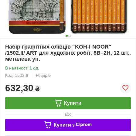
Набір графітних олівців "KOH-I-NOOR"
/1502.II/ ART для художніх робіт, 8B–2H, 12 шт.,
металева уп.
В наявності 1 од.
Код: 1502.II
Роздріб
632,30
₴
Купити
або
Купити з