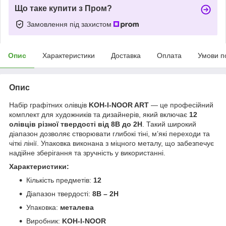
Що таке купити з Пром?
Замовлення під захистом
Опис
Характеристики
Доставка
Оплата
Умови п
Опис
Набір графітних олівців
KOH-I-NOOR ART
— це професійний
комплект для художників та дизайнерів, який включає
12
олівців різної твердості від 8B до 2H
. Такий широкий
діапазон дозволяє створювати глибокі тіні, м’які переходи та
чіткі лінії. Упаковка виконана з міцного металу, що забезпечує
надійне зберігання та зручність у використанні.
Характеристики:
Кількість предметів:
12
Діапазон твердості:
8B – 2H
Упаковка:
металева
Виробник:
KOH-I-NOOR