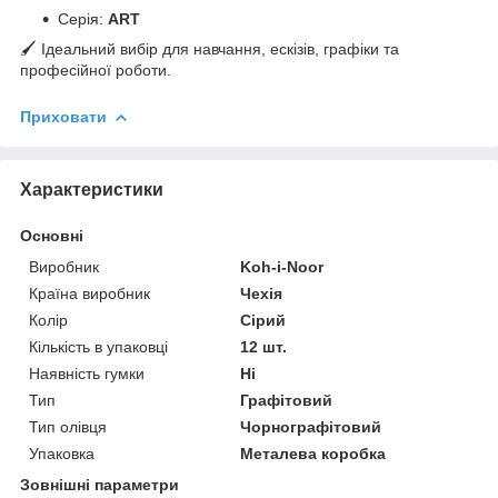
Серія:
ART
🖌 Ідеальний вибір для навчання, ескізів, графіки та
професійної роботи.
Приховати
Характеристики
Основні
Виробник
Koh-i-Noor
Країна виробник
Чехія
Колір
Сірий
Кількість в упаковці
12 шт.
Наявність гумки
Ні
Тип
Графітовий
Тип олівця
Чорнографітовий
Упаковка
Металева коробка
Зовнішні параметри