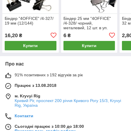
Біндер "4OFFICE" /4-327/
Біндер 25 мм "4OFFICE"
Бінд
19 мм (12/144)
/4-328/ чорний,
32 м
металевий, 12 шт. в уп.
16,20
6
2,8
₴
₴
Купити
Купити
Про нас
91% позитивних з 192 відгуків за рік
Працює з 13.08.2018
м. Kryvyi Rig
Кривий Ріг, проспект 200 річчя Кривого Рогу 15/3, Kryvyi
Rig, Україна
Контакти
Сьогодні працює з 10:00 до 18:00
Показати весь графік роботи