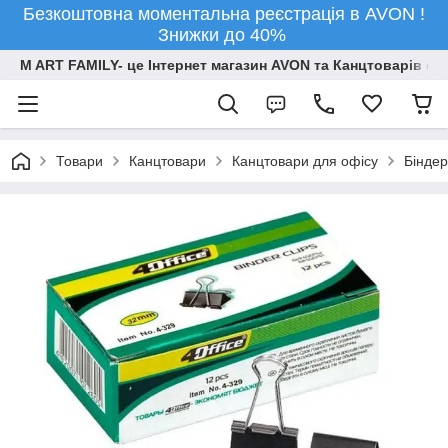
Безкоштовна моментальна реєстрація в AVON !
Знижки до 40%
M ART FAMILY- це Інтернет магазин AVON та Канцтоварів опт
Товари
Канцтовари
Канцтовари для офісу
Біндер