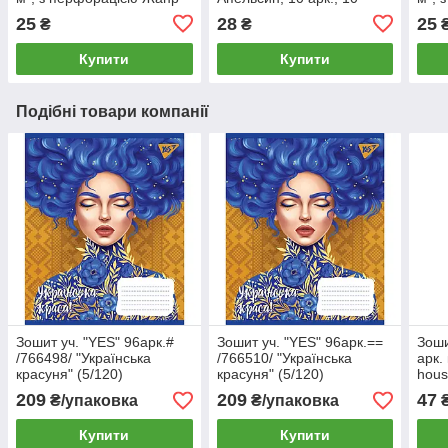
Тигр
кольорів, 70 г/м²
авто
25
28
25
₴
₴
Купити
Купити
Подібні товари компанії
Зошит уч. "YES" 96арк.#
Зошит уч. "YES" 96арк.==
Зоши
/766498/ "Українська
/766510/ "Українська
арк.
красуня" (5/120)
красуня" (5/120)
hous
дівч
209
209
47
₴/упаковка
₴/упаковка
Купити
Купити