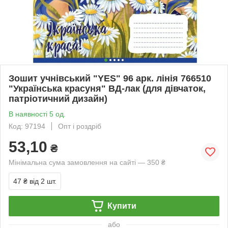
Зошит учнівський "YES" 96 арк. лінія 766510
"Українська красуня" ВД-лак (для дівчаток,
патріотичний дизайн)
В наявності 5 од.
Код: 97194
Опт і роздріб
53,10
₴
Мінімальна сума замовлення на сайті — 350 ₴
47 ₴
від 2 шт.
Купити
або