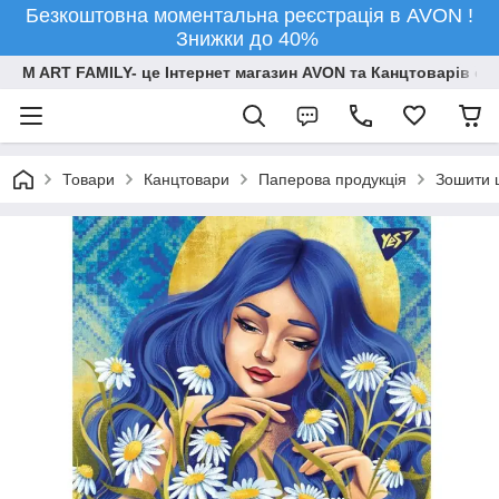
Безкоштовна моментальна реєстрація в AVON !
Знижки до 40%
M ART FAMILY- це Інтернет магазин AVON та Канцтоварів опт
Товари
Канцтовари
Паперова продукція
Зошити ш