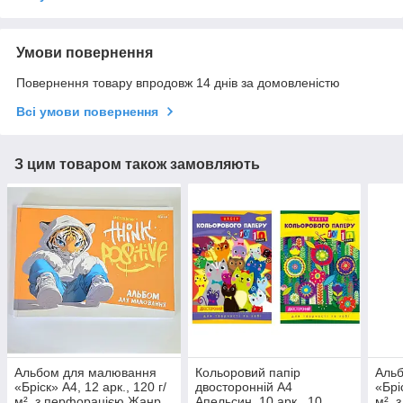
Умови повернення
Повернення товару впродовж 14 днів за домовленістю
Всі умови повернення
З цим товаром також замовляють
Альбом для малювання
Кольоровий папір
Аль
«Бріск» А4, 12 арк., 120 г/
двосторонній А4
«Брі
м², з перфорацією Жанр
Апельсин, 10 арк., 10
м², 