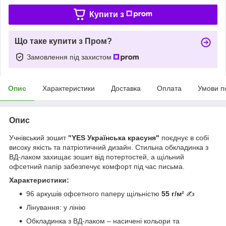
Купити з
Що таке купити з Пром?
Замовлення під захистом
Опис
Характеристики
Доставка
Оплата
Умови п
Опис
Учнівський зошит
"YES Українська красуня"
поєднує в собі
високу якість та патріотичний дизайн. Стильна обкладинка з
ВД-лаком захищає зошит від потертостей, а щільний
офсетний папір забезпечує комфорт під час письма.
Характеристики:
96 аркушів офсетного паперу щільністю
55 г/м²
✍️
Лінування: у лінію
Обкладинка з ВД-лаком – насичені кольори та