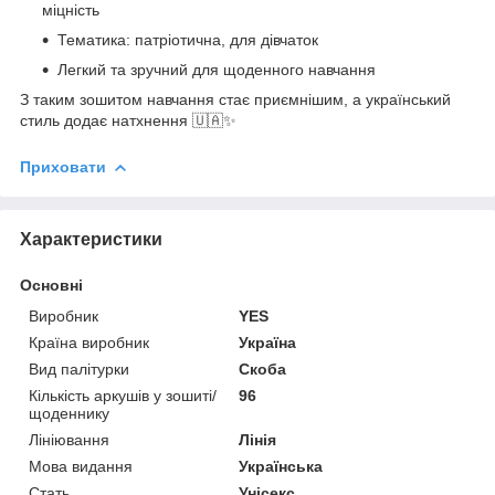
міцність
Тематика: патріотична, для дівчаток
Легкий та зручний для щоденного навчання
З таким зошитом навчання стає приємнішим, а український
стиль додає натхнення 🇺🇦✨
Приховати
Характеристики
Основні
Виробник
YES
Країна виробник
Україна
Вид палітурки
Скоба
Кількість аркушів у зошиті/
96
щоденнику
Лініювання
Лінія
Мова видання
Українська
Стать
Унісекс