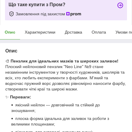
Що таке купити з Пром?
Замовлення під захистом
Опис
Характеристики
Доставка
Оплата
Умови п
Опис
🎨
Пензлик для ідеальних мазків та широких заливок!
Плоский нейлоновий пензлик "Neo Line" №9 стане
незамінним інструментом у творчості художників, школярів та
всіх, хто любить експерименти з фарбами. М’який та
водночас пружний ворс дозволяє рівномірно наносити фарбу,
створювати чіткі краї та широкі мазки.
✨
Переваги:
якісний нейлон — довговічний та стійкий до
зношування;
плоска форма ідеальна для заливок та роботи з
великими площинами;
підходить для акварелі, акрилу та гуаші;