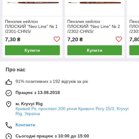
Пензлик нейлон
Пензлик нейлон
Пенз
ПЛОСКИЙ "Neo Line" № 1
ПЛОСКИЙ "Neo Line" № 2
ПЛО
/2301-CHNS/
/2302-CHNS/
/230
(25/250/5000)
(25/250/5000)
(25/
7,30
7,20
7,8
₴
₴
Купити
Купити
Про нас
91% позитивних з 192 відгуків за рік
Працює з 13.08.2018
м. Kryvyi Rig
Кривий Ріг, проспект 200 річчя Кривого Рогу 15/3, Kryvyi
Rig, Україна
Контакти
Сьогодні працює з 10:00 до 15:00