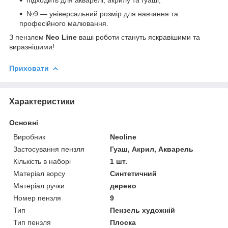
№9 — універсальний розмір для навчання та
професійного малювання.
З пензлем
Neo Line
ваші роботи стануть яскравішими та
виразнішими!
Приховати
Характеристики
Основні
Виробник
Neoline
Застосування пензля
Гуаш, Акрил, Акварель
Кількість в наборі
1 шт.
Матеріал ворсу
Синтетичний
Матеріал ручки
дерево
Номер пензля
9
Тип
Пензель художній
Тип пензля
Плоска