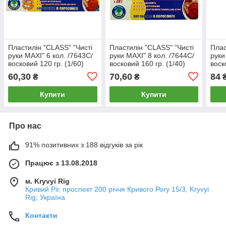
Пластилін "CLASS" "Чисті
Пластилін "CLASS" "Чисті
Плас
руки MAXI" 6 кол. /7643С/
руки MAXI" 8 кол. /7644С/
руки
восковий 120 гр. (1/60)
восковий 160 гр. (1/40)
воск
60,30
70,60
84
₴
₴
Купити
Купити
Про нас
91% позитивних з 188 відгуків за рік
Працює з 13.08.2018
м. Kryvyi Rig
Кривий Ріг, проспект 200 річчя Кривого Рогу 15/3, Kryvyi
Rig, Україна
Контакти