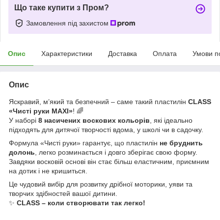
Що таке купити з Пром?
Замовлення під захистом
Опис
Характеристики
Доставка
Оплата
Умови п
Опис
Яскравий, м’який та безпечний – саме такий пластилін
CLASS
«Чисті руки MAXI»
! 🌈
У наборі
8 насичених воскових кольорів
, які ідеально
підходять для дитячої творчості вдома, у школі чи в садочку.
Формула «Чисті руки» гарантує, що пластилін
не бруднить
долонь
, легко розминається і довго зберігає свою форму.
Завдяки восковій основі він стає більш еластичним, приємним
на дотик і не кришиться.
Це чудовий вибір для розвитку дрібної моторики, уяви та
творчих здібностей вашої дитини.
✨
CLASS – коли створювати так легко!