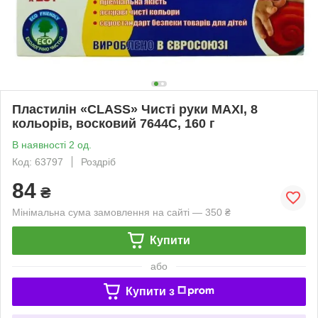
Пластилін «CLASS» Чисті руки MAXI, 8
кольорів, восковий 7644С, 160 г
В наявності 2 од.
Код: 63797
Роздріб
84
₴
Мінімальна сума замовлення на сайті — 350 ₴
Купити
або
Купити з