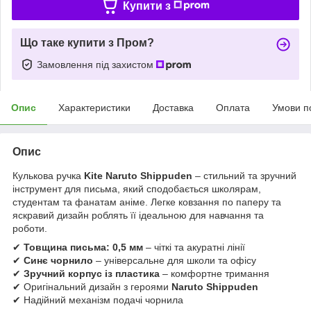
Купити з
Що таке купити з Пром?
Замовлення під захистом
Опис
Характеристики
Доставка
Оплата
Умови п
Опис
Кулькова ручка
Kite Naruto Shippuden
– стильний та зручний
інструмент для письма, який сподобається школярам,
студентам та фанатам аніме. Легке ковзання по паперу та
яскравий дизайн роблять її ідеальною для навчання та
роботи.
✔
Товщина письма: 0,5 мм
– чіткі та акуратні лінії
✔
Синє чорнило
– універсальне для школи та офісу
✔
Зручний корпус із пластика
– комфортне тримання
✔ Оригінальний дизайн з героями
Naruto Shippuden
✔ Надійний механізм подачі чорнила