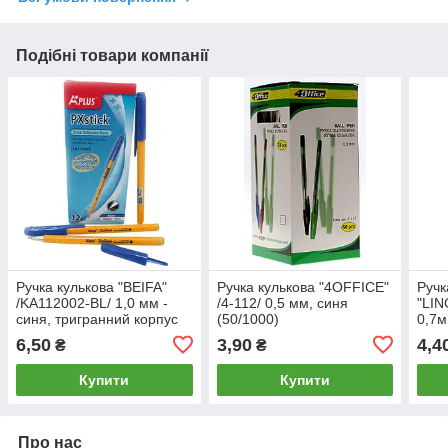
Подібні товари компанії
Ручка кулькова "BEIFA"
Ручка кулькова "4OFFICE"
Ручк
/KA112002-BL/ 1,0 мм -
/4-112/ 0,5 мм, синя
"LIN
синя, тригранний корпус
(50/1000)
0,7м
(12/144/1728)
6,50
3,90
4,4
₴
₴
Купити
Купити
Про нас