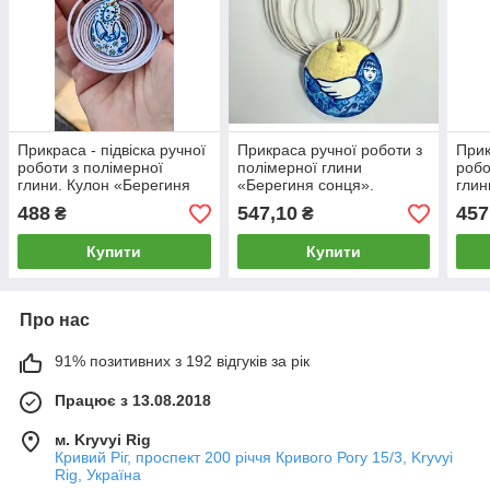
Прикраса - підвіска ручної
Прикраса ручної роботи з
Прик
роботи з полімерної
полімерної глини
робо
глини. Кулон «Берегиня
«Берегиня сонця».
глин
спокою»
Підвіска
пта
488
547,10
457
₴
₴
Купити
Купити
Про нас
91% позитивних з 192 відгуків за рік
Працює з 13.08.2018
м. Kryvyi Rig
Кривий Ріг, проспект 200 річчя Кривого Рогу 15/3, Kryvyi
Rig, Україна