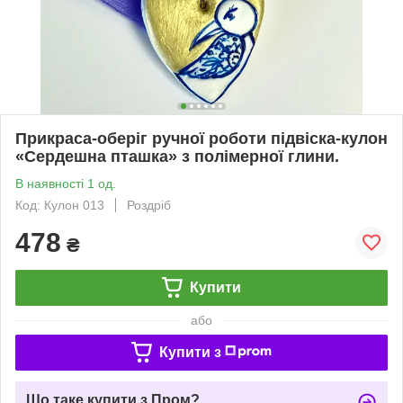
Прикраса-оберіг ручної роботи підвіска-кулон
«Сердешна пташка» з полімерної глини.
В наявності 1 од.
Код: Кулон 013
Роздріб
478
₴
Купити
або
Купити з
Що таке купити з Пром?