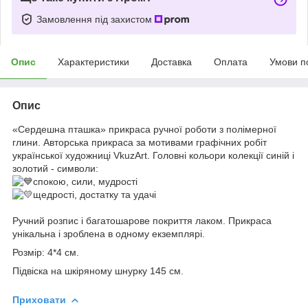
Замовлення під захистом
Опис
Характеристики
Доставка
Оплата
Умови п
Опис
«Сердешна пташка» прикраса ручної роботи з полімерної
глини. Авторська прикраса за мотивами графічних робіт
української художниці VkuzArt. Головні кольори колекції синій і
золотий - символи:
спокою, сили, мудрості
щедрості, достатку та удачі
Ручний розпис і багатошарове покриття лаком. Прикраса
унікальна і зроблена в одному екземплярі.
Розмір: 4*4 см.
Підвіска на шкіряному шнурку 145 см.
Приховати