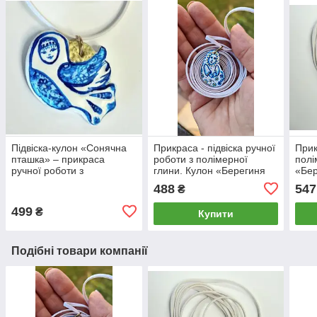
Підвіска-кулон «Сонячна
Прикраса - підвіска ручної
Прик
пташка» – прикраса
роботи з полімерної
полі
ручної роботи з
глини. Кулон «Берегиня
«Бер
полімерної глини
спокою»
Підв
488
547
₴
499
₴
Купити
Подібні товари компанії