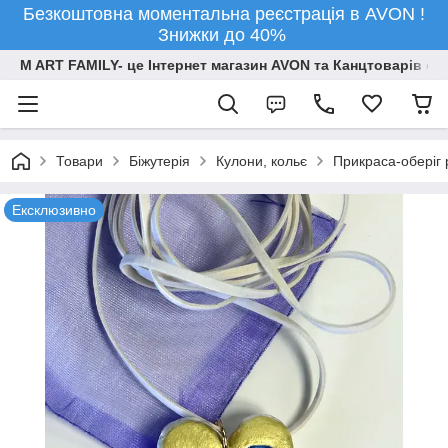
Безкоштовна моментальна реєстрація в AVON !
Знижки до 40%
M ART FAMILY- це Інтернет магазин AVON та Канцтоварів опт
Товари
Біжутерія
Кулони, кольє
Прикраса-оберіг 
Ексклюзивно