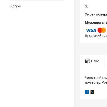
Відгуки
будь-який то
Опис
Чоловічий гам
поліестер. Роз