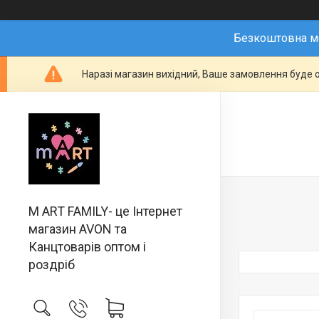
Безкоштовна мо
Наразі магазин вихідний, Ваше замовлення буде о
M ART FAMILY- це Інтернет
магазин AVON та
Канцтоварів оптом і
роздріб