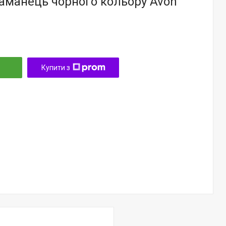
аманець чорного кольору Avon
Купити з