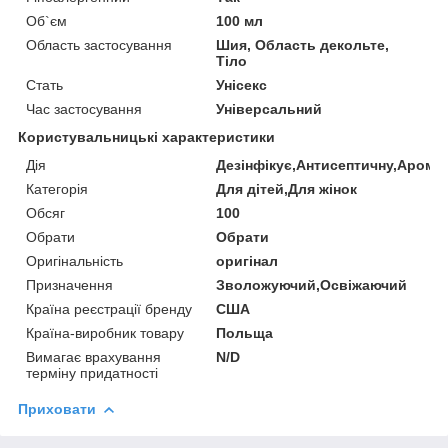
Об`єм
100 мл
Область застосування
Шия, Область декольте,
Тіло
Стать
Унісекс
Час застосування
Універсальний
Користувальницькі характеристики
Дія
Дезінфікує,Антисептичну,Арома
Категорія
Для дітей,Для жінок
Обсяг
100
Обрати
Обрати
Оригінальність
оригінал
Призначення
Зволожуючий,Освіжаючий
Країна реєстрації бренду
США
Країна-виробник товару
Польща
Вимагає врахування
N/D
терміну придатності
Приховати