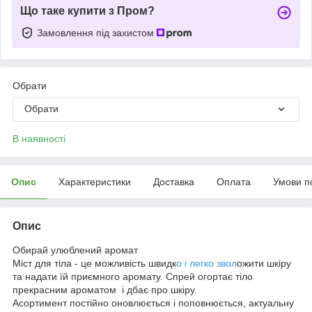
Що таке купити з Пром?
Замовлення під захистом
Обрати
Обрати
В наявності
Опис
Характеристики
Доставка
Оплата
Умови п
Опис
Обирай улюблений аромат
Міст для тіла - це можливість швидк
о і легко звол
ожити шкіру
та надати їй приємного аромату. Спрей огортає тіло
прекрасним ароматом і дбає про шкіру.
Асортимент постійно оновлюється і поповнюється, актуальну