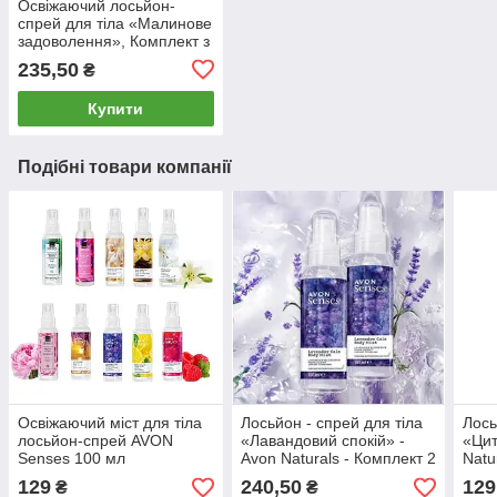
Освіжаючий лосьйон-
спрей для тіла «Малинове
задоволення», Комплект з
2 х спреїв Малина
235,50
₴
Купити
Подібні товари компанії
Освіжаючий міст для тіла
Лосьйон - спрей для тіла
Лось
лосьйон-спрей AVON
«Лавандовий спокій» -
«Цит
Senses 100 мл
Avon Naturals - Комплект 2
Natu
шт в новому дизайні
129
240,50
129
₴
₴