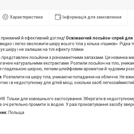
Характеристики
Інформація для замовлення
і приємний й ефективний догляд!
Освіжаючий лосьйон-спрей для т
идко і легко зволожити шкіру всього тіла у кілька «пшиків». Рідка 
є шкіру і не залишає на тілі ефекту плівки.
s
представлені лосьйони з різноманітними запахами. Ця новинка має нот
багачені натуральними екстрактами. Розпили лосьйон на тіло, уникаю
 гладенькою шкірою, легким шлейфовим ароматом й чудовим роз
я
: Розпилити на шкіру тіла, уникаючи попадання на обличчя. Не вжи
гню і в недоступному для дітей місці, оскільки засіб легкозаймистий
л
 Тільки для зовнішнього застосування. Зберігати в недоступному д
 очі ретельно промити їх водою. У разі проковтування засобу зверн
ник:
Польща