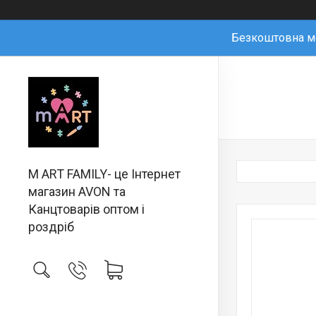
Безкоштовна мо
M ART FAMILY- це Інтернет
магазин AVON та
Канцтоварів оптом і
роздріб