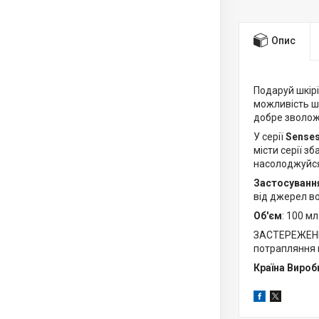
Опис
Подаруй шкір
можливість шв
добре зволожу
У серії
Sense
місти серії з
насолоджуйся
Застосуванн
від джерел во
Об'єм
: 100 м
ЗАСТЕРЕЖЕННЯ:
потрапляння в
Країна Вироб