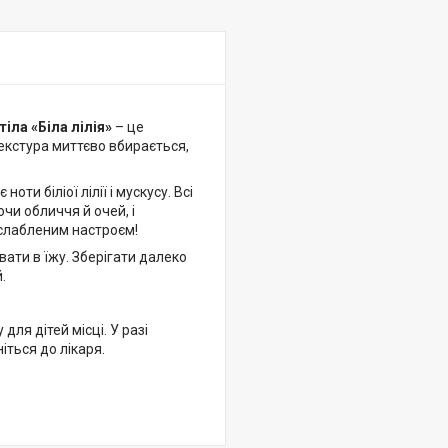
іла «Біла лілія»
– це
текстура миттєво вбирається,
и біліої лілії і мускусу. Всі
чи обличчя й очей, і
слабленим настроєм!
вати в їжу. Зберігати далеко
.
ля дітей місці. У разі
іться до лікаря.