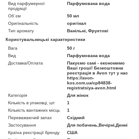
Вид парфумерної
Парфумована вода
продукції
Об`єм
50 мл
Оригінальність
оригінал
Тип аромату
Ванільні, Фруктові
Користувальницькі характеристики
Вага
50 г
Вид
Парфумована вода
Доставка/Оплата
Пакуємо самі - економимо
Ваші гроші! Безкоштовна
реєстрація в Avon тут у нас
https://avon-
kos.com.ua/cp84838-
registratsiya-avon.html
Категорія
Для жінок
Кількість в упаковці, шт
1
Кількість вантажних місць
1
Переважаючий запах
Східний
Застосування
Для побачень,Вечірні,Денні
Країна реєстрації бренду
США