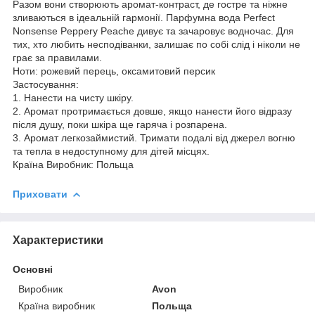
Разом вони створюють аромат-контраст, де гостре та ніжне
зливаються в ідеальній гармонії. Парфумна вода Perfect
Nonsense Peppery Peache дивує та зачаровує водночас. Для
тих, хто любить несподіванки, залишає по собі слід і ніколи не
грає за правилами.
Ноти: рожевий перець, оксамитовий персик
Застосування:
1. Нанести на чисту шкіру.
2. Аромат протримається довше, якщо нанести його відразу
після душу, поки шкіра ще гаряча і розпарена.
3. Аромат легкозаймистий. Тримати подалі від джерел вогню
та тепла в недоступному для дітей місцях.
Країна Виробник: Польща
Приховати
Характеристики
Основні
Виробник
Avon
Країна виробник
Польща