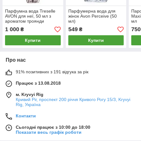
Парфумна вода Treselle
Парфумерна вода для
Пар
AVON для неї, 50 мл з
жінок Avon Perceive (50
Maxi
ароматом троянди
мл)
мл
1 000
549
750
₴
₴
Купити
Купити
Про нас
91% позитивних з 191 відгука за рік
Працює з 13.08.2018
м. Kryvyi Rig
Кривий Ріг, проспект 200 річчя Кривого Рогу 15/3, Kryvyi
Rig, Україна
Контакти
Сьогодні працює з 10:00 до 18:00
Показати весь графік роботи