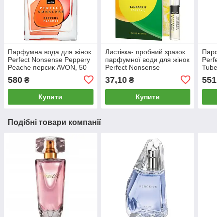
Парфумна вода для жінок
Листівка- пробний зразок
Парф
Perfect Nonsense Peppery
парфумної води для жінок
Perf
Peache персик AVON, 50
Perfect Nonsense
Tube
мл
Bamboozie Cocktail
AVON
580
37,10
551
₴
₴
цитрусові AVON, 0,6 мл
Купити
Купити
Подібні товари компанії