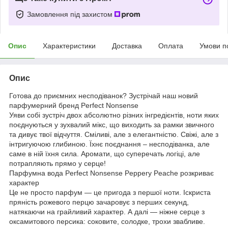
Замовлення під захистом
Опис
Характеристики
Доставка
Оплата
Умови п
Опис
Готова до приємних несподіванок? Зустрічай наш новий
парфумерний бренд Perfect Nonsense
Уяви собі зустріч двох абсолютно різних інгредієнтів, ноти яких
поєднуються у зухвалий мікс, що виходить за рамки звичного
та дивує твої відчуття. Сміливі, але з елегантністю. Свіжі, але з
інтригуючою глибиною. Їхнє поєднання – несподіванка, але
саме в ній їхня сила. Аромати, що суперечать логіці, але
потрапляють прямо у серце!
Парфумна вода Perfect Nonsense Peppery Peache розкриває
характер
Це не просто парфум — це пригода з першої ноти. Іскриста
пряність рожевого перцю зачаровує з перших секунд,
натякаючи на грайливий характер. А далі — ніжне серце з
оксамитового персика: соковите, солодке, трохи звабливе.