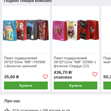
Подібні товари компанії
Пакет подарунковий
Пакет подарунковий
Пода
26*32*10см "WB" /Y826M/
26*32*12см "WB" /329M/ з
жовт
з фольгою шкільний
фольгою Сердця (12)
дизайн (12)
436,70
₴/
35,60
50,
₴
упаковка
Купити
Купити
Про нас
91% позитивних з 188 відгуків за рік