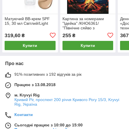
Матуючий ВВ-крем SPF
Картина за номерами
Денн
15, 30 мл Світлий/Light
"Ідейка" /KHO6361/
«Дос
"Північне сяйво з
техн
фарбами металік extra"
25 д
319,60
255
367
₴
₴
30*40см
Купити
Купити
Про нас
91% позитивних з 192 відгуків за рік
Працює з 13.08.2018
м. Kryvyi Rig
Кривий Ріг, проспект 200 річчя Кривого Рогу 15/3, Kryvyi
Rig, Україна
Контакти
Сьогодні працює з 10:00 до 15:00