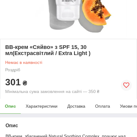
ВВ-крем «Сяйво» з SPF 15, 30
мл(Екстрасвітлий / Extra Light )
Немає в наявності
Роздріб
301
₴
Мінімальна сума замовлення на сайті — 350 ₴
Опис
Характеристики
Доставка
Оплата
Умови п
Опис
ВВ-крем, збагачений Natural Soothing Complex, працює над