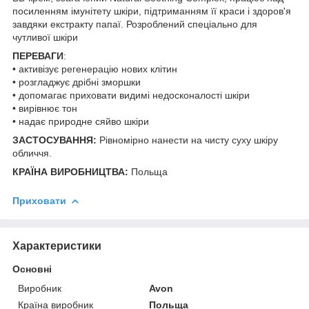
посиленням імунітету шкіри, підтриманням її краси і здоров'я
завдяки екстракту папаї. Розроблений спеціально для
чутливої шкіри
ПЕРЕВАГИ
:
• активізує регенерацію нових клітин
• розгладжує дрібні зморшки
• допомагає приховати видимі недосконалості шкіри
• вирівнює тон
• надає природне сяйво шкіри
ЗАСТОСУВАННЯ:
Рівномірно нанести на чисту суху шкіру
обличчя.
КРАЇНА ВИРОБНИЦТВА:
Польща
Приховати
Характеристики
Основні
Виробник
Avon
Країна виробник
Польща