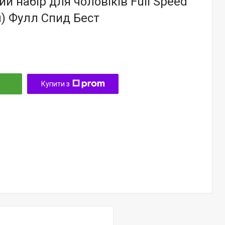
й набір для чоловіків Full Speed
л) Фулл Спид Бест
Купити з