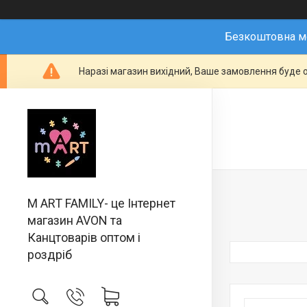
Безкоштовна мо
Наразі магазин вихідний, Ваше замовлення буде о
M ART FAMILY- це Інтернет
магазин AVON та
Канцтоварів оптом і
роздріб