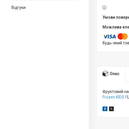
Відгуки
будь-який то
Опис
Фруктовий наб
Frozen KIDS F