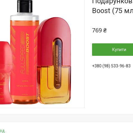
Подарункови
Boost (75 м
769 ₴
Купити
+380 (98) 533-96-83
од.