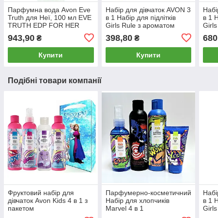
Парфумна вода Avon Eve
Набір для дівчаток AVON 3
Набі
Truth для Неї, 100 мл EVE
в 1 Набір для підлітків
в 1 
TRUTH EDP FOR HER
Girls Rule з ароматом
Girl
100ML
зеленого чаю
зеле
943,90
398,80
680
₴
₴
Купити
Купити
Подібні товари компанії
Фруктовий набір для
Парфумерно-косметичний
Набі
дівчаток Avon Kids 4 в 1 з
Набір для хлопчиків
в 1 
пакетом
Marvel 4 в 1
Girl
зеле