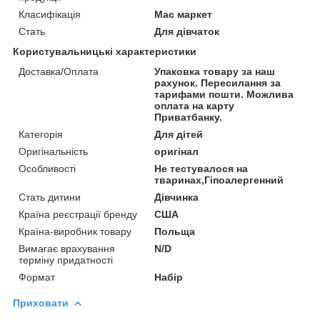
Класифікація
Мас маркет
Стать
Для дівчаток
Користувальницькі характеристики
Доставка/Оплата
Упаковка товару за наш
рахунок. Пересилання за
тарифами пошти. Можлива
оплата на карту
Приватбанку.
Категорія
Для дітей
Оригінальність
оригінал
Особливості
Не тестувалося на
тваринах,Гіпоалергенний
Стать дитини
Дівчинка
Країна реєстрації бренду
США
Країна-виробник товару
Польща
Вимагає врахування
N/D
терміну придатності
Формат
Набір
Приховати