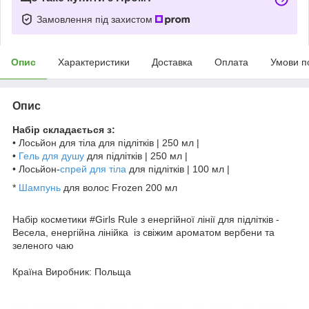
Замовлення під захистом
Опис
Характеристики
Доставка
Оплата
Умови п
Опис
Набір складається з:
• Лосьйон для тіла для підлітків | 250 мл |
•
Гель для душу
для підлітків | 250 мл |
• Лосьйон-
спрей для тіла
для підлітків | 100 мл |
*
Шампунь
для волос Frozen 200 мл
Набір косметики #Girls Rule з енергійної лінії для підлітків -
Весела, енергійна лінійка із свіжим ароматом вербени та
зеленого чаю
Країна Виробник: Польща