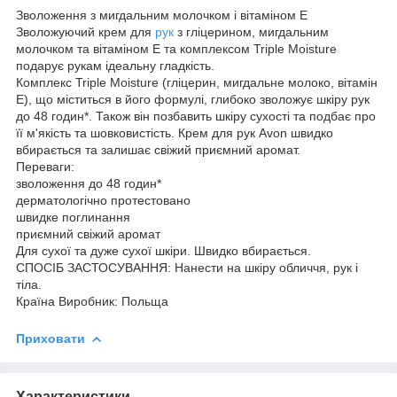
Зволоження з мигдальним молочком і вітаміном Е
Зволожуючий крем для
рук
з гліцерином, мигдальним
молочком та вітаміном Е та комплексом Triple Moisture
подарує рукам ідеальну гладкість.
Комплекс Triple Moisture (гліцерин, мигдальне молоко, вітамін
Е), що міститься в його формулі, глибоко зволожує шкіру рук
до 48 годин*. Також він позбавить шкіру сухості та подбає про
її м'якість та шовковистість. Крем для рук Avon швидко
вбирається та залишає свіжий приємний аромат.
Переваги:
зволоження до 48 годин*
дерматологічно протестовано
швидке поглинання
приємний свіжий аромат
Для сухої та дуже сухої шкіри. Швидко вбирається.
СПОСІБ ЗАСТОСУВАННЯ: Нанести на шкіру обличчя, рук і
тіла.
Країна Виробник: Польща
Приховати
Характеристики