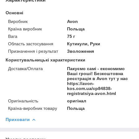
Основні
Виробник
Avon
Країна виробник
Польща
Вага
75 г
Область застосування
Кутикули, Руки
Призначення і результат
Зволоження
Користувальницькі характеристики
Доставка/Оплата
Пакуємо самі - економимо
Ваші гроші! Безкоштовна
реєстрація в Avon тут у нас
https://avon-
kos.com.ua/cp84838-
registratsiya-avon.html
Оригінальність
оригінал
Країна-виробник товару
Польща
Приховати