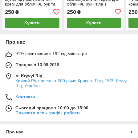
крем для обличчя, рук та
обличчя, рук і тіла з
крем
тіла з олією кокоса 400 мл
екстрактом кавуна (400
тіла
250
250
250
₴
₴
мл) AVON CARE
фрук
MULTIPURPOSE
Купити
Купити
Про нас
91% позитивних з 192 відгуків за рік
Працює з 13.08.2018
м. Kryvyi Rig
Кривий Ріг, проспект 200 річчя Кривого Рогу 15/3, Kryvyi
Rig, Україна
Контакти
Сьогодні працює з 10:00 до 15:00
Показати весь графік роботи
Про нас