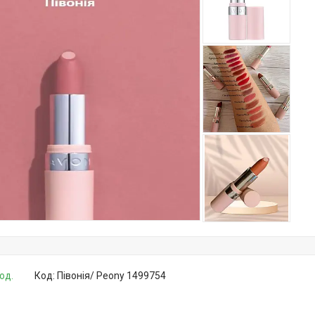
од.
Код:
Півонія/ Peony 1499754