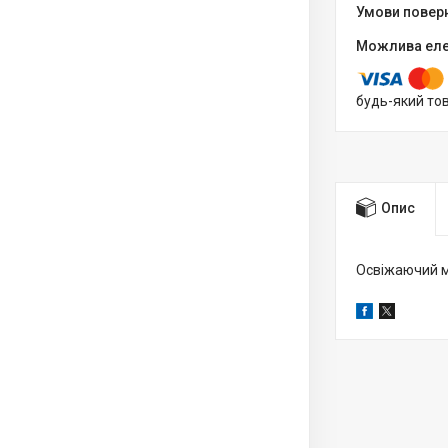
будь-який то
Опис
Освіжаючий мі