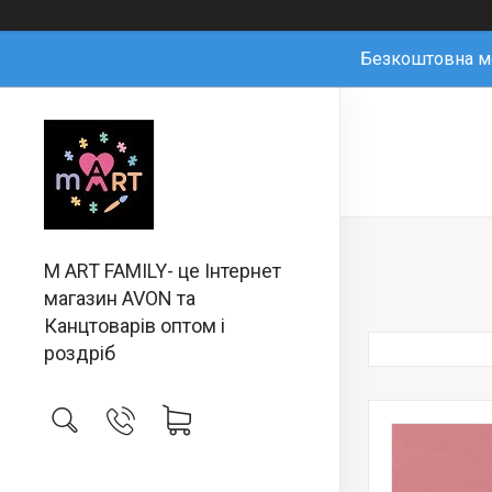
Безкоштовна мо
M ART FAMILY- це Інтернет
магазин AVON та
Канцтоварів оптом і
роздріб