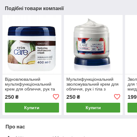
Подібні товари компанії
Відновлювальний
Мультифункціональний
Звол
мультифункціональний
зволожувальний крем для
для 
крем для обличчя, рук та
обличчя, рук і тіла з
мигд
тіла з олією кокоса 400 мл
екстрактом кавуна (400
віта
250
250
199
₴
₴
мл) AVON CARE
MULTIPURPOSE
Купити
Купити
Про нас