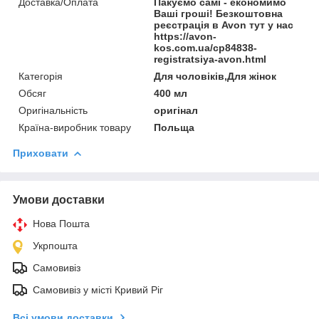
Доставка/Оплата
Пакуємо самі - економимо
Ваші гроші! Безкоштовна
реєстрація в Avon тут у нас
https://avon-
kos.com.ua/cp84838-
registratsiya-avon.html
Категорія
Для чоловіків,Для жінок
Обсяг
400 мл
Оригінальність
оригінал
Країна-виробник товару
Польща
Приховати
Умови доставки
Нова Пошта
Укрпошта
Самовивіз
Самовивіз у місті Кривий Ріг
Всі умови доставки