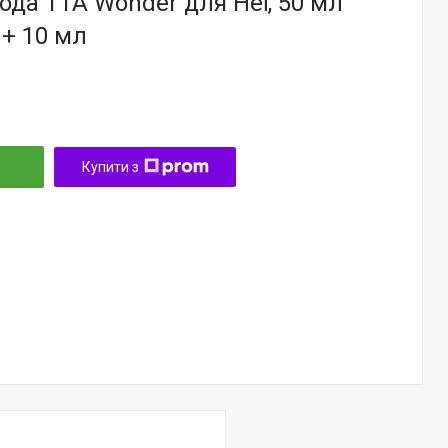
да TTA Wonder для Неї, 50 мл
+ 10 мл
Купити з