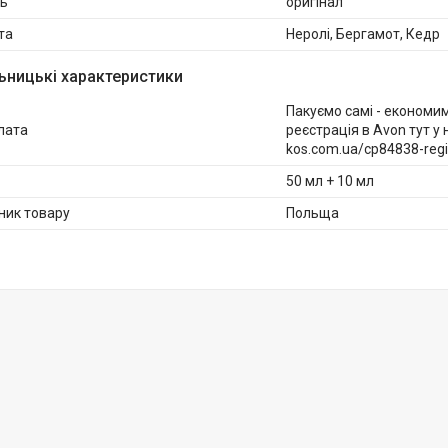
ть
оригінал
та
Неролі, Бергамот, Кедр
ьницькі характеристики
Пакуємо самі - економи
лата
реєстрація в Avon тут у н
kos.com.ua/cp84838-regi
50 мл + 10 мл
ник товару
Польща