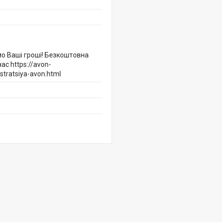
мо Ваші гроші! Безкоштовна
ас https://avon-
stratsiya-avon.html