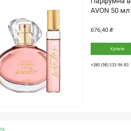
Парфумна во
AVON 50 мл 
676,40 ₴
Купити
+380 (98) 533-96-83
од.