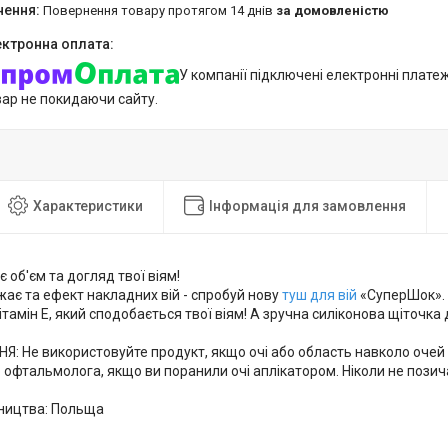
повернення товару протягом 14 днів
за домовленістю
У компанії підключені електронні плате
вар не покидаючи сайту.
Характеристики
Інформація для замовлення
є об'єм та догляд твої віям!
ає та ефект накладних вій - спробуй нову
туш для вій
«СуперШок». 
вітамін Е, який сподобається твої віям! А зручна силіконова щіточка
: Не використовуйте продукт, якщо очі або область навколо очей 
 офтальмолога, якщо ви поранили очі аплікатором. Ніколи не позич
ництва: Польща