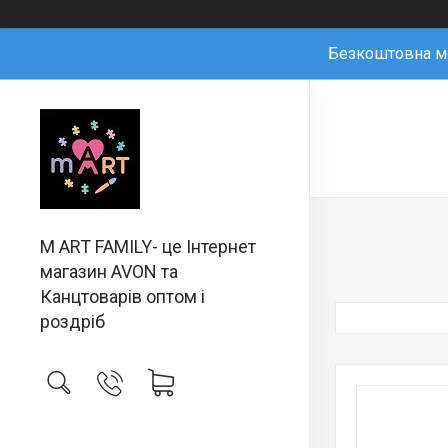
Безкоштовна мо
M ART FAMILY- це Інтернет
магазин AVON та
Канцтоварів оптом і
роздріб