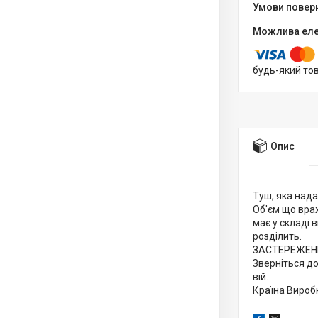
будь-який то
Опис
Туш, яка нада
Об'єм що враж
має у складі 
розділить.
ЗАСТЕРЕЖЕННЯ
Зверніться до
вій.
Країна Вироб