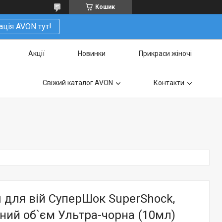
Кошик
ація AVON тут!
Акції
Новинки
Прикраси жіночі
Свіжий каталог AVON
Контакти
 для вій СуперШок SuperShock,
ний об`єм Ультра-чорна (10мл)