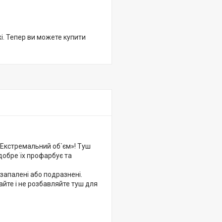
жі. Тепер ви можете купити
Екстремальний об`єм»! Туш
 добре їх профарбує та
запалені або подразнені.
айте і не розбавляйте туш для