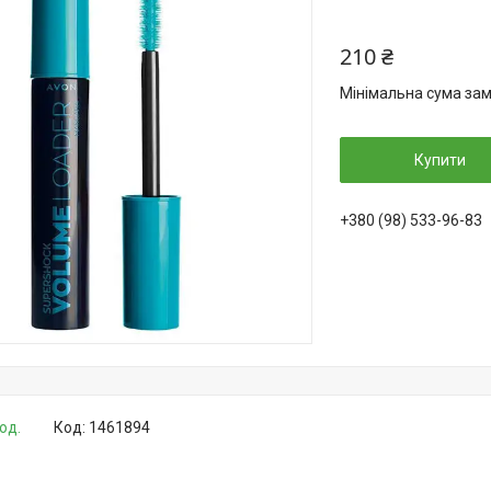
210 ₴
Мінімальна сума зам
Купити
+380 (98) 533-96-83
од.
Код:
1461894