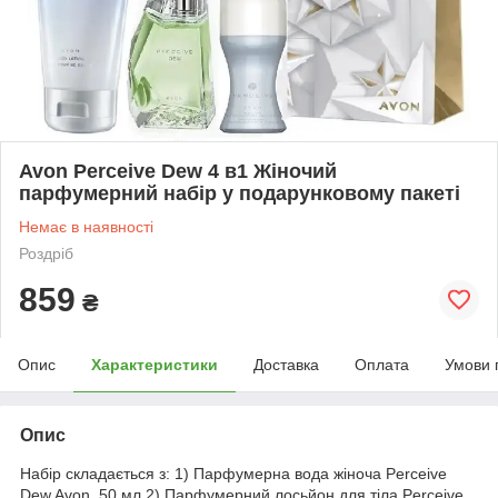
Avon Perceive Dew 4 в1 Жіночий
парфумерний набір у подарунковому пакеті
Немає в наявності
Роздріб
859
₴
Опис
Характеристики
Доставка
Оплата
Умови 
Опис
Набір складається з: 1) Парфумерна вода жіноча Perceive
Dew Avon, 50 мл 2) Парфумерний лосьйон для тіла Perceive