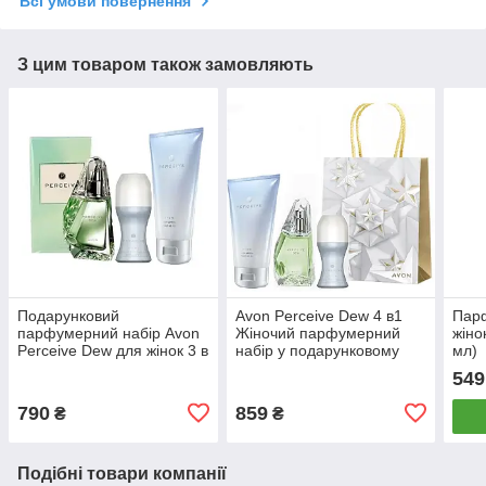
Всі умови повернення
З цим товаром також замовляють
Подарунковий
Avon Perceive Dew 4 в1
Пар
парфумерний набір Avon
Жіночий парфумерний
жіно
Perceive Dew для жінок 3 в
набір у подарунковому
мл)
1
пакеті
549
790
859
₴
₴
Подібні товари компанії