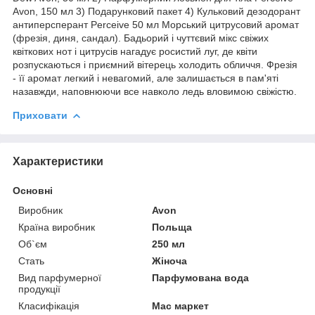
Avon, 150 мл 3) Подарунковий пакет 4) Кульковий дезодорант
антиперсперант Perceive 50 мл Морський цитрусовий аромат
(фрезія, диня, сандал). Бадьорий і чуттєвий мікс свіжих
квіткових нот і цитрусів нагадує росистий луг, де квіти
розпускаються і приємний вітерець холодить обличчя. Фрезія
- її аромат легкий і невагомий, але залишається в пам'яті
назавжди, наповнюючи все навколо ледь вловимою свіжістю.
Приховати
Характеристики
Основні
Виробник
Avon
Країна виробник
Польща
Об`єм
250 мл
Стать
Жіноча
Вид парфумерної
Парфумована вода
продукції
Класифікація
Мас маркет