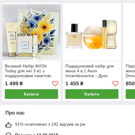
Великий Набір AVON
Подарунковий набір для
Пар
Today для неї 3 в1 з
жінок 4 в 1 Avon
жіно
подарунковим пакетом-
Incandessence - Духи
Dres
трилогія Today Tomorrow
Інканденсе, спрей,
1 499
1 455
850
₴
₴
Always (Тудей, Туморов,
кульковий дезодорант
Олвейс)
Купити
Купити
Про нас
91% позитивних з 192 відгуків за рік