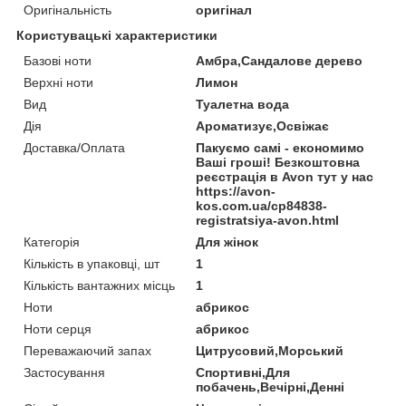
Оригінальність
оригінал
Користувацькi характеристики
Базові ноти
Амбра,Сандалове дерево
Верхні ноти
Лимон
Вид
Туалетна вода
Дія
Ароматизує,Освіжає
Доставка/Оплата
Пакуємо самі - економимо
Ваші гроші! Безкоштовна
реєстрація в Avon тут у нас
https://avon-
kos.com.ua/cp84838-
registratsiya-avon.html
Категорія
Для жінок
Кількість в упаковці, шт
1
Кількість вантажних місць
1
Ноти
абрикос
Ноти серця
абрикос
Переважаючий запах
Цитрусовий,Морський
Застосування
Спортивні,Для
побачень,Вечірні,Денні