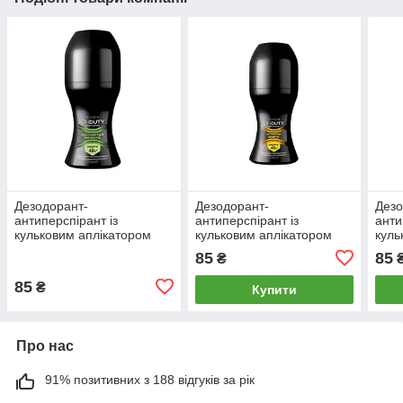
Дезодорант-
Дезодорант-
Дезо
антиперспірант із
антиперспірант із
анти
кульковим аплікатором
кульковим аплікатором
куль
Абсолютна свіжість для
Активний захист для
Акти
85
85
₴
чоловіків
чоловіків
85
₴
Купити
Про нас
91% позитивних з 188 відгуків за рік