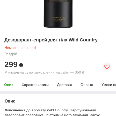
Дезодорант-спрей для тіла Wild Country
Немає в наявності
Роздріб
299
₴
Мінімальна сума замовлення на сайті — 350 ₴
Опис
Характеристики
Доставка
Оплата
Умови п
Опис
Доповнення до аромату Wild Country. Парфумований
дезодорант продовжує і підтримує його звучання, дарує