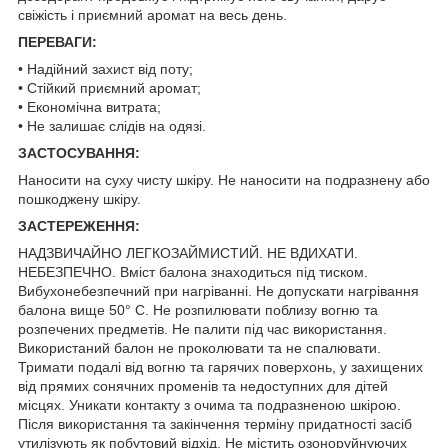
свіжість і приємний аромат на весь день.
ПЕРЕВАГИ:
• Надійний захист від поту;
• Стійкий приємний аромат;
• Економічна витрата;
• Не залишає слідів на одязі.
ЗАСТОСУВАННЯ:
Наносити на суху чисту шкіру. Не наносити на подразнену або
пошкоджену шкіру.
ЗАСТЕРЕЖЕННЯ:
НАДЗВИЧАЙНО ЛЕГКОЗАЙМИСТИЙ. НЕ ВДИХАТИ.
НЕБЕЗПЕЧНО. Вміст балона знаходиться під тиском.
Вибухонебезпечний при нагріванні. Не допускати нагрівання
балона вище 50° С. Не розпилювати поблизу вогню та
розпечених предметів. Не палити під час використання.
Використаний балон не проколювати та не спалювати.
Тримати подалі від вогню та гарячих поверхонь, у захищених
від прямих сонячних променів та недоступних для дітей
місцях. Уникати контакту з очима та подразненою шкірою.
Після використання та закінчення терміну придатності засіб
утилізують як побутовий відхід. Не містить озоноруйнуючих