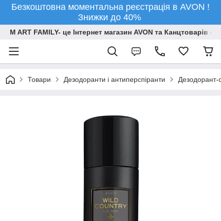
Безкоштовна моментальна реєстрація в AVON !
Знижки до 40%
M ART FAMILY- це Інтернет магазин AVON та Канцтоварів опт
Товари
Дезодоранти і антиперспіранти
Дезодорант-с