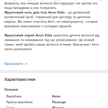
формулу, яка очищає волосся без підсушує і не щипає очі,
якщо випадково в них потрапить.
Фруктовий гель для тіла Avon Kids
- це делікатний
косметичний засіб, створений для догляду за дитячою
шкірою. Він ніжно очистить його, не пересушуючи, і огорне
красивою композицією з солодких фруктів.
Фруктовий спрей Avon Kids
захистить дитяче волосся від
смикання та смикування під час розчісування. Це м’який
туман, який зробить ваше волосся м’яким, блискучим і його
легко розчісувати.
Приховати
Характеристики
Основні
Виробник
Avon
Країна виробник
Польща
Стать
Жіноча