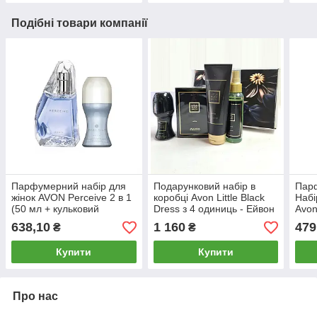
Подібні товари компанії
Парфумерний набір для
Подарунковий набір в
Пар
жінок AVON Perceive 2 в 1
коробці Avon Little Black
Набі
(50 мл + кульковий
Dress з 4 одиниць - Ейвон
Avon
дезодорант)
Чорне плаття
638,10
1 160
479
₴
₴
Купити
Купити
Про нас