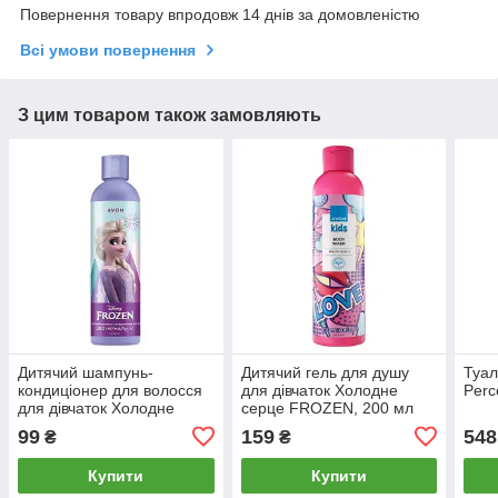
Повернення товару впродовж 14 днів за домовленістю
Всі умови повернення
З цим товаром також замовляють
Дитячий шампунь-
Дитячий гель для душу
Туал
кондиціонер для волосся
для дівчаток Холодне
Perc
для дівчаток Холодне
серце FROZEN, 200 мл
серце Frozen, 200 мл
99
159
548
₴
₴
Купити
Купити