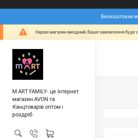
Безкоштовна мо
Наразі магазин вихідний, Ваше замовлення буде о
M ART FAMILY- це Інтернет
магазин AVON та
Канцтоварів оптом і
роздріб