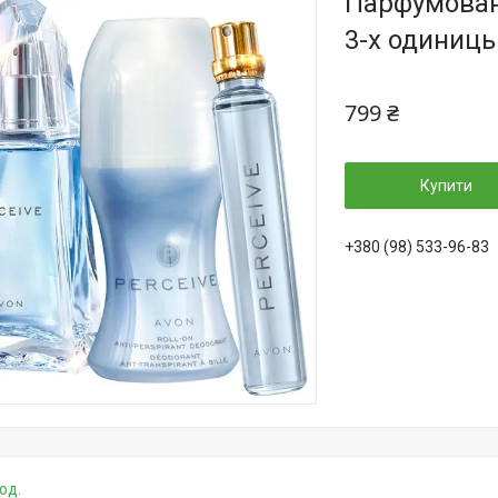
Парфумовани
3-х одиниць
799 ₴
Купити
+380 (98) 533-96-83
од.