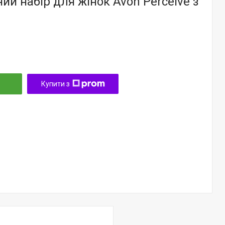
й набір для жінок Avon Perceive з
Купити з