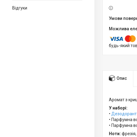
Відгуки
будь-який то
Опис
Аромат з криш
У наборі:
•
Дезодорант
• Парфумна в
• Парфумна в
Ноти:
фрезія,