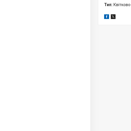
Тип:
Квітково