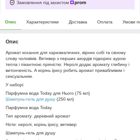
Замовлення під захистом
Опис
Характеристики
Доставка
Оплата
Умови п
Опис
Аромат кохання для харизматичних, вірних собі та своєму
слову чоловіків. Ветивер з перших акордів підкорює аурою
тепла і пікантною пряністю. Неролі додає аромату глибину і
витонченість. А корінь ірису робить аромат привабливим і
сексуальним.
У наборі:
Парфумна вода Today для Нього (75 мл)
Шампунь
-
гель для душу
(250 мл)
Парфумна вода Today
Тип аромату: деревний аромат
Ноти: неролі, корінь ірису, ветивер
Шампунь-гель для душу