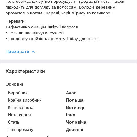
Гель освіжає шкіру, не пересушує її, і додає м'якість. Також
підходить для догляду за волоссям. Володіє деревним
ароматом з нотами неролі, коріня ірису та ветиверу.
Переваги:
• ефективно очищає шкіру і волосся
• не залишає відчуття сухості
• продовжує стійкість аромату Today для нього
Приховати
Характеристики
Основні
Виробник
Avon
Країна виробник
Польща
Кінцева нота
Ветивер
Нота серця
Ірис
Стать
Чоловіча
Тип аромату
Деревні