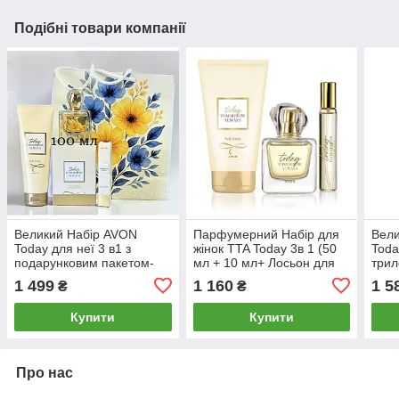
Подібні товари компанії
Великий Набір AVON
Парфумерний Набір для
Вели
Today для неї 3 в1 з
жінок TTA Today 3в 1 (50
Toda
подарунковим пакетом-
мл + 10 мл+ Лосьон для
трил
трилогія Today Tomorrow
тіла)
Alwa
1 499
1 160
1 5
₴
₴
Always (Тудей, Туморов,
Олвейс)
Купити
Купити
Про нас