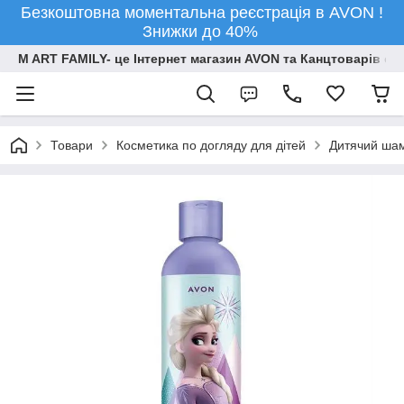
Безкоштовна моментальна реєстрація в AVON !
Знижки до 40%
M ART FAMILY- це Інтернет магазин AVON та Канцтоварів опт
Товари
Косметика по догляду для дітей
Дитячий шам