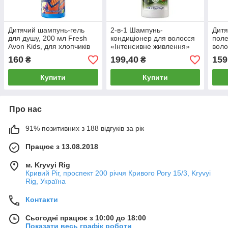
Дитячий шампунь-гель
2-в-1 Шампунь-
Дитя
для душу, 200 мл Fresh
кондиціонер для волосся
поле
Avon Kids, для хлопчиків
«Інтенсивне живлення»
воло
700 мл AVON CARE HAIR
манг
160
199,40
159
₴
₴
Natu
Купити
Купити
Про нас
91% позитивних з 188 відгуків за рік
Працює з 13.08.2018
м. Kryvyi Rig
Кривий Ріг, проспект 200 річчя Кривого Рогу 15/3, Kryvyi
Rig, Україна
Контакти
Сьогодні працює з 10:00 до 18:00
Показати весь графік роботи