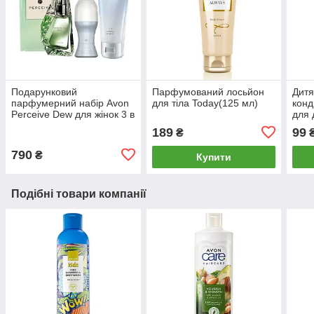
Подарунковий
Парфумований лосьйон
Дитя
парфумерний набір Avon
для тіла Today(125 мл)
конд
Perceive Dew для жінок 3 в
для 
1
серц
189
99
₴
790
₴
Купити
Подібні товари компанії