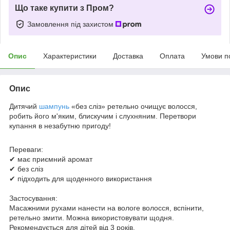
Що таке купити з Пром?
Замовлення під захистом
Опис
Характеристики
Доставка
Оплата
Умови п
Опис
Дитячий
шампунь
«без сліз» ретельно очищує волосся,
робить його м'яким, блискучим і слухняним. Перетвори
купання в незабутню пригоду!
Переваги:
✔ має приємний аромат
✔ без сліз
✔ підходить для щоденного використання
Застосування:
Масажними рухами нанести на вологе волосся, вспінити,
ретельно змити. Можна використовувати щодня.
Рекомендується для дітей від 3 років.