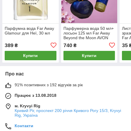
Парфумна вода Far Away
Парфумерна вода 50 мл+
Лист
Glamour для Неї, 30 мл
лосьон 125 мл Far Away
зраз
Beyond the Moon AVON
Far 
для неї
389
740
35
₴
₴
Купити
Купити
Про нас
91% позитивних з 192 відгуків за рік
Працює з 13.08.2018
м. Kryvyi Rig
Кривий Ріг, проспект 200 річчя Кривого Рогу 15/3, Kryvyi
Rig, Україна
Контакти