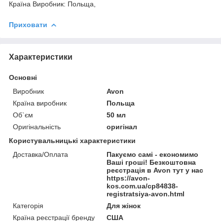
Країна Виробник: Польща,
Приховати
Характеристики
Основні
Виробник
Avon
Країна виробник
Польща
Об`єм
50 мл
Оригінальність
оригінал
Користувальницькі характеристики
Доставка/Оплата
Пакуємо самі - економимо
Ваші гроші! Безкоштовна
реєстрація в Avon тут у нас
https://avon-
kos.com.ua/cp84838-
registratsiya-avon.html
Категорія
Для жінок
Країна реєстрації бренду
США