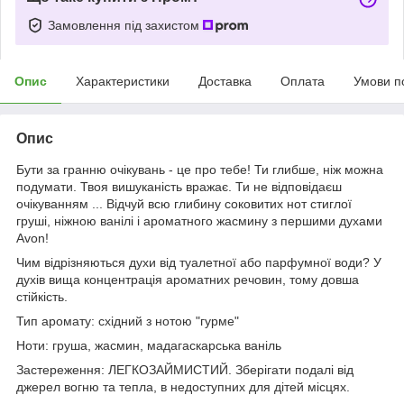
Замовлення під захистом
Опис
Характеристики
Доставка
Оплата
Умови п
Опис
Бути за гранню очікувань - це про тебе! Ти глибше, ніж можна
подумати. Твоя вишуканість вражає. Ти не відповідаєш
очікуванням ... Відчуй всю глибину соковитих нот стиглої
груші, ніжною ванілі і ароматного жасмину з першими духами
Avon!
Чим відрізняються духи від туалетної або парфумної води? У
духів вища концентрація ароматних речовин, тому довша
стійкість.
Тип аромату: східний з нотою "гурме"
Ноти: груша, жасмин, мадагаскарська ваніль
Застереження: ЛЕГКОЗАЙМИСТИЙ. Зберігати подалі від
джерел вогню та тепла, в недоступних для дітей місцях.