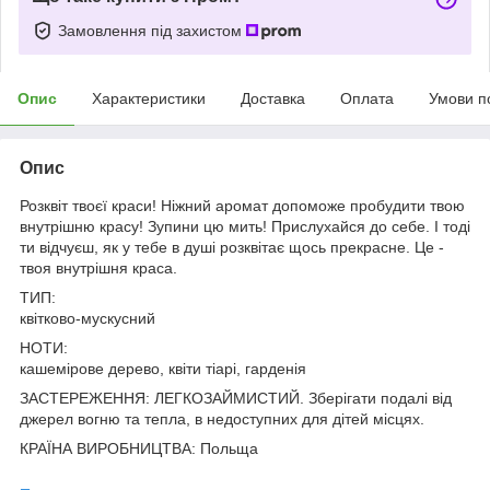
Замовлення під захистом
Опис
Характеристики
Доставка
Оплата
Умови п
Опис
Розквіт твоєї краси! Ніжний аромат допоможе пробудити твою
внутрішню красу! Зупини цю мить! Прислухайся до себе. І тоді
ти відчуєш, як у тебе в душі розквітає щось прекрасне. Це -
твоя внутрішня краса.
ТИП:
квітково-мускусний
НОТИ:
кашемірове дерево, квіти тіарі, гарденія
ЗАСТЕРЕЖЕННЯ: ЛЕГКОЗАЙМИСТИЙ. Зберігати подалі від
джерел вогню та тепла, в недоступних для дітей місцях.
КРАЇНА ВИРОБНИЦТВА: Польща