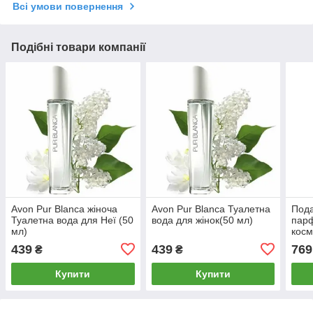
Всі умови повернення
Подібні товари компанії
Avon Pur Blanca жіноча
Avon Pur Blanca Туалетна
Под
Туалетна вода для Неї (50
вода для жінок(50 мл)
пар
мл)
косм
Blan
439
439
769
₴
₴
50/1
Купити
Купити