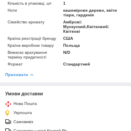
Кількість в упаковці, шт
1
Ноти
кашемірове дерево, квіти
тіари, гарденія
Сімейство аромату
Амброві:
Мускусний,Квітковий:
Квіткові
Країна реєстрації бренду
США
Країна-виробник товару
Польща
Вимагає врахування
N/D
терміну придатності
Формат
Стандартний
Приховати
Умови доставки
Нова Пошта
Укрпошта
Самовивіз
Самовивіз у місті Кривий Ріг