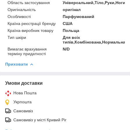
Область застосування
Універсальний,Тіло,Руки,Ноги
Оригінальність
оригінал
Особливості
Парфумований
Країна реєстрації бренду
США
Країна-виробник товару
Польща
Тип шкіри
Для всіх
типів,Комбінована,Нормальна,С
Вимагає врахування
N/D
терміну придатності
Приховати
Умови доставки
Нова Пошта
Укрпошта
Самовивіз
Самовивіз у місті Кривий Ріг