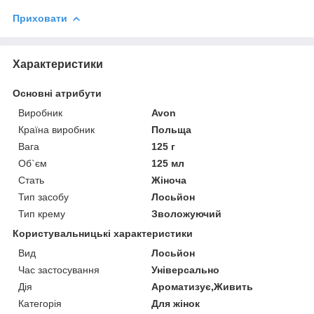
Приховати
Характеристики
Основні атрибути
Виробник
Avon
Країна виробник
Польща
Вага
125 г
Об`єм
125 мл
Стать
Жіноча
Тип засобу
Лосьйон
Тип крему
Зволожуючий
Користувальницькі характеристики
Вид
Лосьйон
Час застосування
Універсально
Дія
Ароматизує,Живить
Категорія
Для жінок