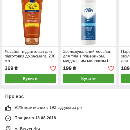
Лосьйон-підсилювач для
Зволожувальний лосьйон
Пар
підготовки до засмаги, 200
для тіла з гліцерином,
звол
мл
мигдальним молочком і
для 
вітаміном Е
Dres
369
199
189
₴
₴
Купити
Купити
Про нас
91% позитивних з 192 відгуків за рік
Працює з 13.08.2018
м. Kryvyi Rig