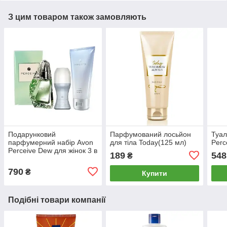
З цим товаром також замовляють
Подарунковий
Парфумований лосьйон
Туал
парфумерний набір Avon
для тіла Today(125 мл)
Perc
Perceive Dew для жінок 3 в
189
548
₴
1
790
₴
Купити
Подібні товари компанії