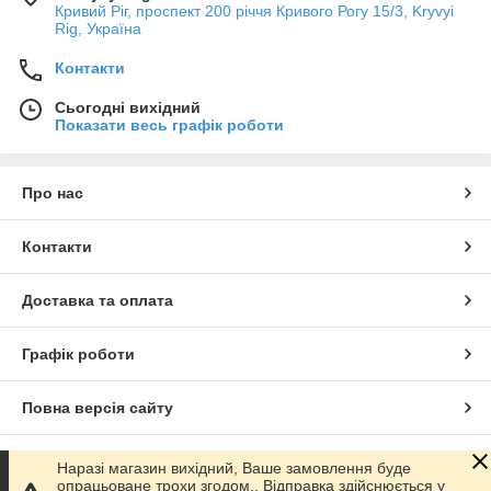
Кривий Ріг, проспект 200 річчя Кривого Рогу 15/3, Kryvyi
Rig, Україна
Контакти
Сьогодні вихідний
Показати весь графік роботи
Про нас
Контакти
Доставка та оплата
Графік роботи
Повна версія сайту
Сайт створено на маркетплейсі
Prom.ua
Наразі магазин вихідний, Ваше замовлення буде
опрацьоване трохи згодом.. Відправка здійснюється у