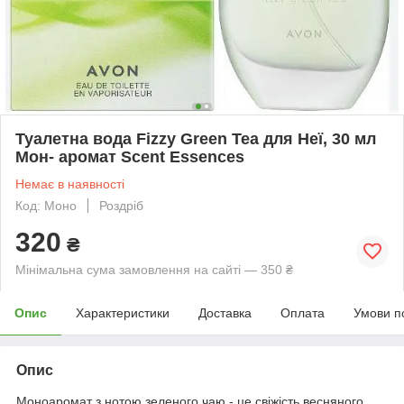
Туалетна вода Fizzy Green Tea для Неї, 30 мл
Мон- аромат Scent Essences
Немає в наявності
Код: Моно
Роздріб
320
₴
Мінімальна сума замовлення на сайті — 350 ₴
Опис
Характеристики
Доставка
Оплата
Умови п
Опис
Моноаромат з нотою зеленого чаю - це свіжість весняного