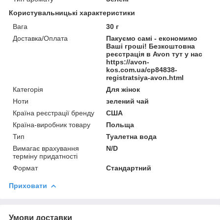
Користувальницькі характеристики
Вага
30 г
Доставка/Оплата
Пакуємо самі - економимо
Ваші гроші! Безкоштовна
реєстрація в Avon тут у нас
https://avon-
kos.com.ua/cp84838-
registratsiya-avon.html
Категорія
Для жінок
Ноти
зелений чай
Країна реєстрації бренду
США
Країна-виробник товару
Польща
Тип
Туалетна вода
Вимагає врахування
N/D
терміну придатності
Формат
Стандартний
Приховати
Умови доставки