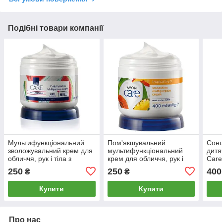
Подібні товари компанії
Мультифункціональний
Пом'якшувальний
Сонц
зволожувальний крем для
мультифункціональний
дитя
обличчя, рук і тіла з
крем для обличчя, рук і
Care
екстрактом кавуна (400
тіла з екстрактами
(150
250
250
400
₴
₴
мл) AVON CARE
фруктів, Avon Care 400 мл
MULTIPURPOSE
Купити
Купити
Про нас