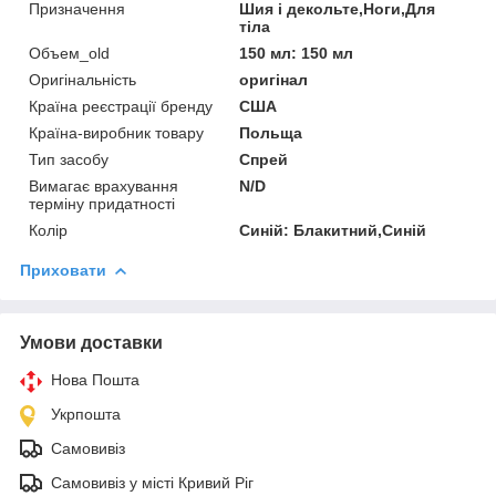
Призначення
Шия і декольте,Ноги,Для
тіла
Объем_old
150 мл: 150 мл
Оригінальність
оригінал
Країна реєстрації бренду
США
Країна-виробник товару
Польща
Тип засобу
Спрей
Вимагає врахування
N/D
терміну придатності
Колір
Синій: Блакитний,Синій
Приховати
Умови доставки
Нова Пошта
Укрпошта
Самовивіз
Самовивіз у місті Кривий Ріг