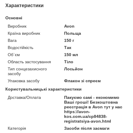
Характеристики
Основні
Виробник
Avon
Країна виробник
Польща
Вага
150 г
Водостійкість
Так
Об`єм
150 мл
Область застосування
Тіло
Тип сонцезахисного
Лосьйон
засобу
Упаковка засобу
Флакон зі спреєм
Користувальницькі характеристики
Доставка/Оплата
Пакуємо самі - економимо
Ваші гроші! Безкоштовна
реєстрація в Avon тут у нас
https://avon-
kos.com.ua/cp84838-
registratsiya-avon.html
Категорія
Засоби після засмаги