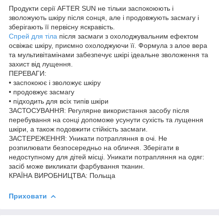
Продукти серії AFTER SUN не тільки заспокоюють і
зволожують шкіру після сонця, але і продовжують засмагу і
зберігають її первісну яскравість.
Спрей для тіла
після засмаги з охолоджувальним ефектом
освіжає шкіру, приємно охолоджуючи її. Формула з алое вера
та мультивітамінами забезпечує шкірі ідеальне зволоження та
захист від лущення.
ПЕРЕВАГИ:
• заспокоює і зволожує шкіру
• продовжує засмагу
• підходить для всіх типів шкіри
ЗАСТОСУВАННЯ: Регулярне використання засобу після
перебування на сонці допоможе усунути сухість та лущення
шкіри, а також подовжити стійкість засмаги.
ЗАСТЕРЕЖЕННЯ: Уникати потрапляння в очі. Не
розпилювати безпосередньо на обличчя. Зберігати в
недоступному для дітей місці. Уникати потрапляння на одяг:
засіб може викликати фарбування тканин.
КРАЇНА ВИРОБНИЦТВА: Польща
Приховати