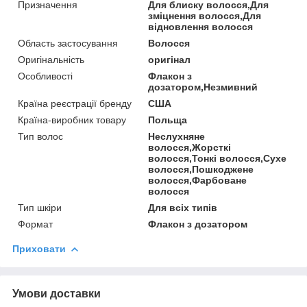
Призначення
Для блиску волосся,Для
зміцнення волосся,Для
відновлення волосся
Область застосування
Волосся
Оригінальність
оригінал
Особливості
Флакон з
дозатором,Незмивний
Країна реєстрації бренду
США
Країна-виробник товару
Польща
Тип волос
Неслухняне
волосся,Жорсткі
волосся,Тонкі волосся,Сухе
волосся,Пошкоджене
волосся,Фарбоване
волосся
Тип шкіри
Для всіх типів
Формат
Флакон з дозатором
Приховати
Умови доставки