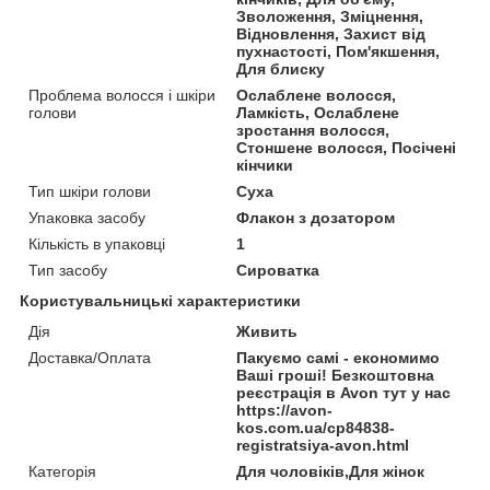
Зволоження, Зміцнення,
Відновлення, Захист від
пухнастості, Пом'якшення,
Для блиску
Проблема волосся і шкіри
Ослаблене волосся,
голови
Ламкість, Ослаблене
зростання волосся,
Стоншене волосся, Посічені
кінчики
Тип шкіри голови
Суха
Упаковка засобу
Флакон з дозатором
Кількість в упаковці
1
Тип засобу
Сироватка
Користувальницькі характеристики
Дія
Живить
Доставка/Оплата
Пакуємо самі - економимо
Ваші гроші! Безкоштовна
реєстрація в Avon тут у нас
https://avon-
kos.com.ua/cp84838-
registratsiya-avon.html
Категорія
Для чоловіків,Для жінок