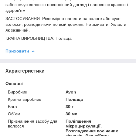
забезпечує волоссю повноцінний догляд і наповнює красою і
здоров'ям
ЗАСТОСУВАННЯ: Рівномірно нанести на вологе або сухе
волосся, розподіляючи по всій довжині. Не змивати. Укласти
як зазвичай.
КРАЇНА ВИРОБНИЦТВА: Польща
Приховати
Характеристики
Основні
Виробник
Avon
Країна виробник
Польща
Вага
30 г
Об`єм
30 мл
Призначення засобу для
Поліпшення
волосся
мікроциркуляції,
Розгладження посічених
кінчиків, Для об'єму,