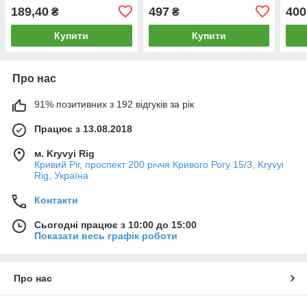
Techniques Heat Protection
мл Avon Anew Radiance
Reco
189,40
497
400
₴
₴
Lotion Spray
Maximising Serum
Купити
Купити
Про нас
91% позитивних з 192 відгуків за рік
Працює з 13.08.2018
м. Kryvyi Rig
Кривий Ріг, проспект 200 річчя Кривого Рогу 15/3, Kryvyi
Rig, Україна
Контакти
Сьогодні працює з 10:00 до 15:00
Показати весь графік роботи
Про нас