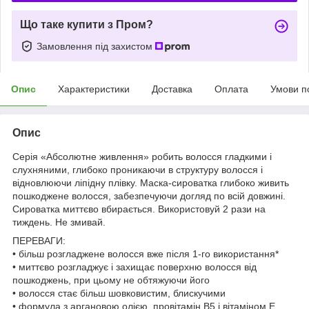
Що таке купити з Пром?
Замовлення під захистом
Опис
Характеристики
Доставка
Оплата
Умови п
Опис
Серія «Абсолютне живлення» робить волосся гладкими і
слухняними, глибоко проникаючи в структуру волосся і
відновлюючи ліпідну плівку. Маска-сироватка глибоко живить
пошкоджене волосся, забезпечуючи догляд по всій довжині.
Сироватка миттєво вбирається. Використовуй 2 рази на
тиждень. Не змивай.
ПЕРЕВАГИ:
• більш розгладжене волосся вже після 1-го використання*
• миттєво розгладжує і захищає поверхню волосся від
пошкоджень, при цьому не обтяжуючи його
• волосся стає більш шовковистим, блискучими
• формула з аргановою олією, провітамін B5 і вітаміном Е