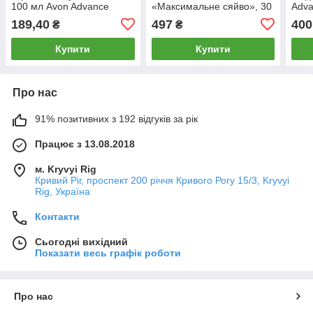
100 мл Avon Advance
«Максимальне сяйво», 30
Adva
Techniques Heat Protection
мл Avon Anew Radiance
Reco
189,40
497
400
₴
₴
Lotion Spray
Maximising Serum
Купити
Купити
Про нас
91% позитивних з 192 відгуків за рік
Працює з 13.08.2018
м. Kryvyi Rig
Кривий Ріг, проспект 200 річчя Кривого Рогу 15/3, Kryvyi
Rig, Україна
Контакти
Сьогодні вихідний
Показати весь графік роботи
Про нас