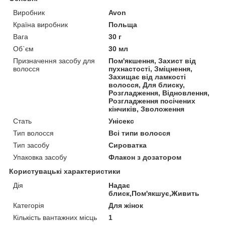
Виробник
Avon
Країна виробник
Польща
Вага
30 г
Об`єм
30 мл
Призначення засобу для
Пом'якшення, Захист від
волосся
пухнастості, Зміцнення,
Захищає від ламкості
волосся, Для блиску,
Розгладження, Відновлення,
Розгладження посічених
кінчиків, Зволоження
Стать
Унісекс
Тип волосся
Всі типи волосся
Тип засобу
Сироватка
Упаковка засобу
Флакон з дозатором
Користувацькi характеристики
Дія
Надає
блиск,Пом'якшує,Живить
Категорія
Для жінок
Кількість вантажних місць
1