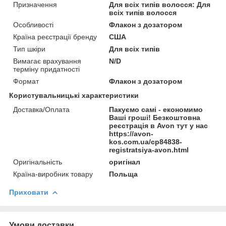
Призначення
Для всіх типів волосся: Для
всіх типів волосся
Особливості
Флакон з дозатором
Країна реєстрації бренду
США
Тип шкіри
Для всіх типів
Вимагає врахування
N/D
терміну придатності
Формат
Флакон з дозатором
Користувальницькі характеристики
Доставка/Оплата
Пакуємо самі - економимо
Ваші гроші! Безкоштовна
реєстрація в Avon тут у нас
https://avon-
kos.com.ua/cp84838-
registratsiya-avon.html
Оригінальність
оригінал
Країна-виробник товару
Польща
Приховати
Умови доставки