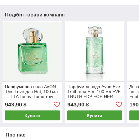
Подібні товари компанії
Парфумерна вода AVON
Парфумна вода Avon Eve
Дезо
This Love для Неї, 100 мл
Truth для Неї, 100 мл EVE
ніг 
— TTA Today. Tomorrow.
TRUTH EDP FOR HER
Foot
Always
100ML
943,90
943,90
190
₴
₴
Купити
Купити
Про нас