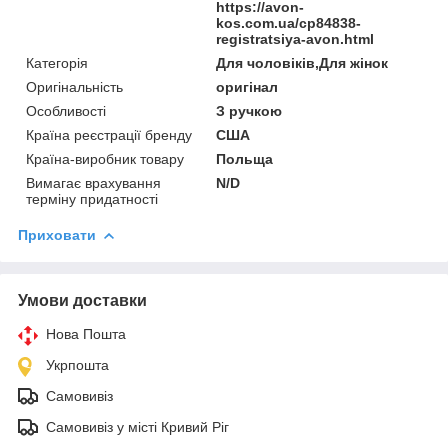
https://avon-
kos.com.ua/cp84838-
registratsiya-avon.html
Категорія
Для чоловіків,Для жінок
Оригінальність
оригінал
Особливості
З ручкою
Країна реєстрації бренду
США
Країна-виробник товару
Польща
Вимагає врахування
N/D
терміну придатності
Приховати
Умови доставки
Нова Пошта
Укрпошта
Самовивіз
Самовивіз у місті Кривий Ріг