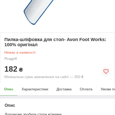
Пилка-шліфовка для стоп- Avon Foot Works:
100% оригінал
Немає в наявності
Роздріб
182
₴
Мінімальна сума замовлення на сайті — 350 ₴
Опис
Характеристики
Доставка
Оплата
Умови п
Опис
Допоможе зробити стопи м'якими.