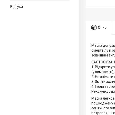
Відгуки
Опис
Маска допомаг
омертвілу й о
зовнішній виг
ЗАСТОСУВАН
1. Відкрити у
(у комплекті)
2. Не знімати
3. Змити зал
4. Після заст
Рекомендуємо
Маска легкоза
пошкоджену а
сонячного ви
потраплянні в