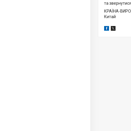
та звернутися
КРАЇНА-ВИР
Китай