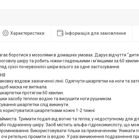
Характеристики
Інформація для замовлення
ає боротися з мозолями в домашніх умовах. Дарує відчуття "дитяч
роговілу шкіру та робить ніжки гладенькими і м'якшими за 60 хвил
ляд сухої почервонілої шкіри всього за одне застосування.
НЯ
паковку вздовж зазначеної лінії. Одягнути шкарпетки на ноги та за
, щоб маска не витікала.
 шкарпетки протягом 60 хвилин.
ишки засобу теплою водою та висушити ноги рушником.
осування шкарпетки слід викинути.
 користуватися шкарпетками кожні 1-2 тижні.
ймиста. Тримати подалі від вогню та тепла, у недоступному для діте
бо подразнену шкіру. Засіб містить альфа-гідроксикислоту, що мо
промінювання. Використовувати тільки за призначенням. Уникати по
 очі ретельно промити їх водою. У разі виникнення подразнення п