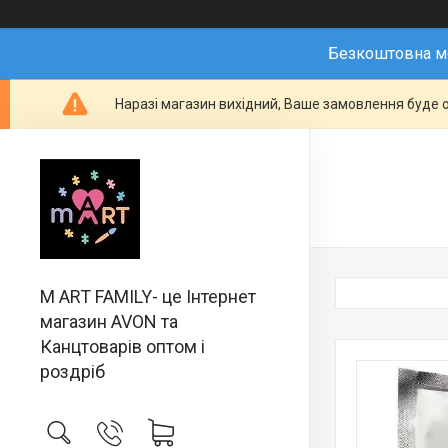
Безкоштовна мо
Наразі магазин вихідний, Ваше замовлення буде о
M ART FAMILY- це Інтернет
магазин AVON та
Канцтоварів оптом і
роздріб