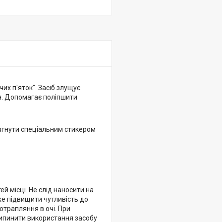
их п'яток". Засіб злущує
ин. Допомагає поліпшити
тягнути спеціальним стикером
й місці. Не слід наносити на
же підвищити чутливість до
трапляння в очі. При
рипинити використання засобу