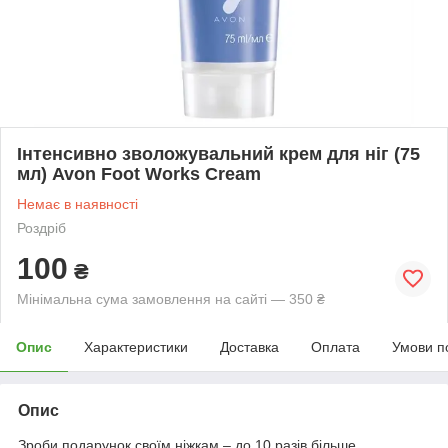
Інтенсивно зволожувальний крем для ніг (75
мл) Avon Foot Works Cream
Немає в наявності
Роздріб
100
₴
Мінімальна сума замовлення на сайті — 350 ₴
Опис
Характеристики
Доставка
Оплата
Умови п
Опис
Зроби подарунок своїм ніжкам
–
до 10 разів більше