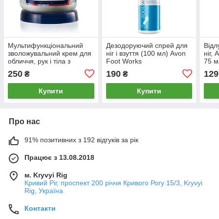
Мультифункціональний
Дезодоруючий спрей для
Відл
зволожувальний крем для
ніг і взуття (100 мл) Avon
ніг,
обличчя, рук і тіла з
Foot Works
75 м
екстрактом кавуна (400
250
190
129
₴
₴
мл) AVON CARE
MULTIPURPOSE
Купити
Купити
Про нас
91% позитивних з 192 відгуків за рік
Працює з 13.08.2018
м. Kryvyi Rig
Кривий Ріг, проспект 200 річчя Кривого Рогу 15/3, Kryvyi
Rig, Україна
Контакти