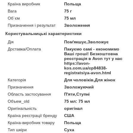
Країна виробник
Польща
Вага
75 г
Об`єм
75 мл
Призначення і результат
Зволоження
Користувальницькі характеристики
Дія
Пом'якшує,Зволожує
Доставка/Оплата
Пакуємо самі - економимо
Ваші гроші! Безкоштовна
реєстрація в Avon тут у нас
https://avon-
kos.com.ua/cp84838-
registratsiya-avon.html
Категорія
Для чоловіків,Для жінок
Призначення
Зволожуючий
Область застосування
П'яти,Ступні
Объем_old
75 мл: 75 мл
Оригінальність
оригінал
Країна реєстрації бренду
США
Країна-виробник товару
Польща
Тип шкіри
Суха