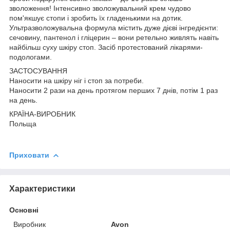
зволоження! Інтенсивно зволожувальний крем чудово
пом'якшує стопи і зробить їх гладенькими на дотик.
Ультразволожувальна формула містить дуже дієві інгредієнти:
сечовину, пантенол і гліцерин – вони ретельно живлять навіть
найбільш суху шкіру стоп. Засіб протестований лікарями-
подологами.
ЗАСТОСУВАННЯ
Наносити на шкіру ніг і стоп за потреби.
Наносити 2 рази на день протягом перших 7 днів, потім 1 раз
на день.
КРАЇНА-ВИРОБНИК
Польща
Приховати
Характеристики
Основні
Виробник
Avon