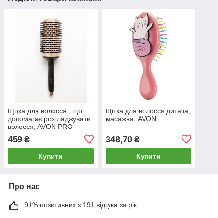
Щітка для волосся , що
Щітка для волосся дитяча,
допомагає розгладжувати
масажна, AVON
волосся, AVON PRO
LARGE BARREL BRUSH
459
348,70
₴
₴
ADULTS
Купити
Купити
Про нас
91% позитивних з 191 відгука за рік