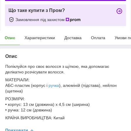
Що таке купити з Пром?
Замовлення під захистом
Опис
Характеристики
Доставка
Оплата
Умови п
Опис
Попіклуйся про своє волосся з щіткою, яка допомагає
делікатно розчісувати волосся.
МАТЕРІАЛИ:
АБС-пластик (корпус і
ручка
), алюміній (підстава), нейлон
(щетина)
РОЗМІРИ:
• корпус: 13 см (довжина) х 4,5 см (ширина)
• ручка: 12 см (довжина)
КРАЇНА ВИРОБНИЦТВА: Китай
Приховати