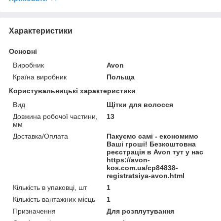
Характеристики
Основні
Виробник
Avon
Країна виробник
Польща
Користувальницькі характеристики
Вид
Щітки для волосся
Довжина робочої частини,
13
мм
Доставка/Оплата
Пакуємо самі - економимо
Ваші гроші! Безкоштовна
реєстрація в Avon тут у нас
https://avon-
kos.com.ua/cp84838-
registratsiya-avon.html
Кількість в упаковці, шт
1
Кількість вантажних місць
1
Призначення
Для розплутування