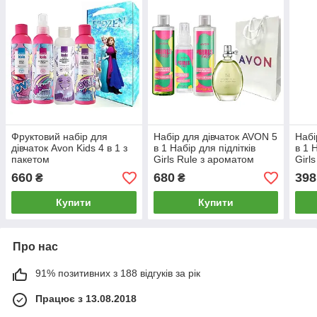
Фруктовий набір для
Набір для дівчаток AVON 5
Набі
дівчаток Avon Kids 4 в 1 з
в 1 Набір для підлітків
в 1 
пакетом
Girls Rule з ароматом
Girl
зеленого чаю
зеле
660
680
398
₴
₴
Купити
Купити
Про нас
91% позитивних з 188 відгуків за рік
Працює з 13.08.2018