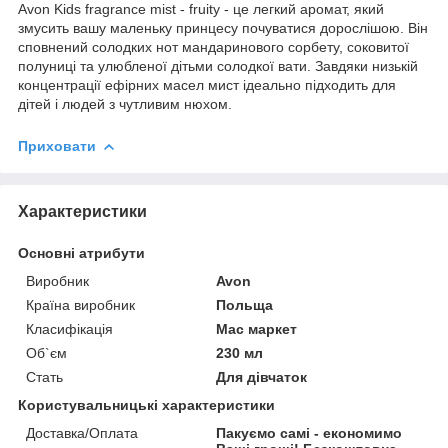
Avon Kids fragrance mist - fruity - це легкий аромат, який
змусить вашу маленьку принцесу почуватися дорослішою. Він
сповнений солодких нот мандаринового сорбету, соковитої
полуниці та улюбленої дітьми солодкої вати. Завдяки низькій
концентрації ефірних масел мист ідеально підходить для
дітей і людей з чутливим нюхом.
Приховати
Характеристики
Основні атрибути
Виробник
Avon
Країна виробник
Польща
Класифікація
Мас маркет
Об`єм
230 мл
Стать
Для дівчаток
Користувальницькі характеристики
Доставка/Оплата
Пакуємо самі - економимо