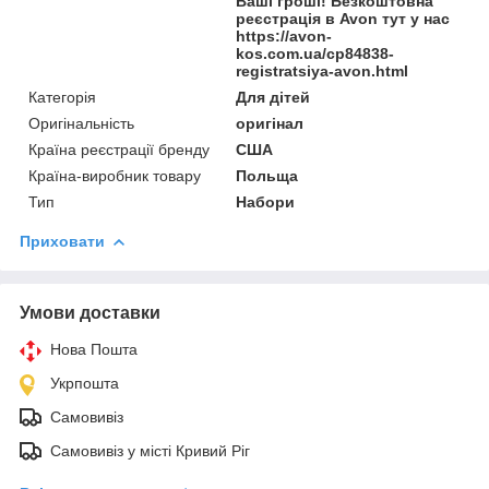
Ваші гроші! Безкоштовна
реєстрація в Avon тут у нас
https://avon-
kos.com.ua/cp84838-
registratsiya-avon.html
Категорія
Для дітей
Оригінальність
оригінал
Країна реєстрації бренду
США
Країна-виробник товару
Польща
Тип
Набори
Приховати
Умови доставки
Нова Пошта
Укрпошта
Самовивіз
Самовивіз у місті Кривий Ріг