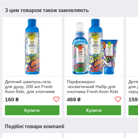
З цим товаром також замовляють
Дитячий шампунь-гель
Парфюмерно
Дитя
для душу, 200 мл Fresh
-косметичний Набір для
для 
Avon Kids, для хлопчиків
хлопчика Fresh Avon Kids
сер
3 в 1
160
469
159
₴
₴
Купити
Купити
Подібні товари компанії