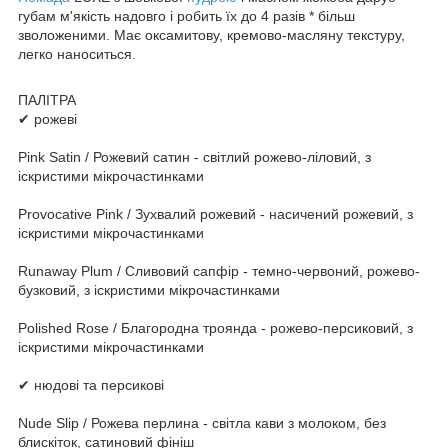
губам м'якість надовго і робить їх до 4 разів * більш
зволоженими. Має оксамитову, кремово-масляну текстуру,
легко наноситься.
ПАЛІТРА
✔ рожеві
Pink Satin / Рожевий сатин - світлий рожево-ліловий, з
іскристими мікрочастинками
Provocative Pink / Зухвалий рожевий - насичений рожевий, з
іскристими мікрочастинками
Runaway Plum / Сливовий сапфір - темно-червоний, рожево-
бузковий, з іскристими мікрочастинками
Polished Rose / Благородна троянда - рожево-персиковий, з
іскристими мікрочастинками
✔ нюдові та персикові
Nude Slip / Рожева перлина - світла кави з молоком, без
блискіток, сатиновий фініш