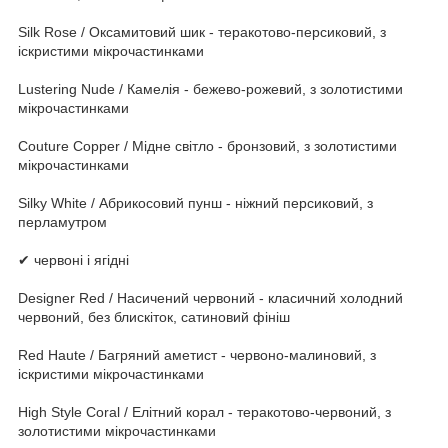
Silk Rose / Оксамитовий шик - теракотово-персиковий, з
іскристими мікрочастинками
Lustering Nude / Камелія - бежево-рожевий, з золотистими
мікрочастинками
Couture Copper / Мідне світло - бронзовий, з золотистими
мікрочастинками
Silky White / Абрикосовий пунш - ніжний персиковий, з
перламутром
✔ червоні і ягідні
Designer Red / Насичений червоний - класичний холодний
червоний, без блискіток, сатиновий фініш
Red Haute / Багряний аметист - червоно-малиновий, з
іскристими мікрочастинками
High Style Coral / Елітний корал - теракотово-червоний, з
золотистими мікрочастинками