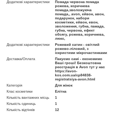
Додаткові характеристики
Помада червона помада
рожева, коричнева
помада,зволожуюча
помада,, avon, ейвон, авон,
подарунок, набори
косметики, ейвон, евон,
зволоження, губна, памада,
губна, червона, ефект
обсягу, рожева, коричнева,
люкс,
Додаткові характеристики
Рожевий сатин - світлий
рожево-ліловий, з
іскристими мікрочастинками
Доставка/Оплата
Пакуємо самі - економимо
Ваші гроші! Безкоштовна
реєстрація в Avon тут у нас
https://avon-
kos.com.ua/cp84838-
registratsiya-avon.html
Категорія
Для жінок
Клас косметики
Елітна
Кількість вантажних місць
1
Кількість одиниць
1
Кількість відтінків
12