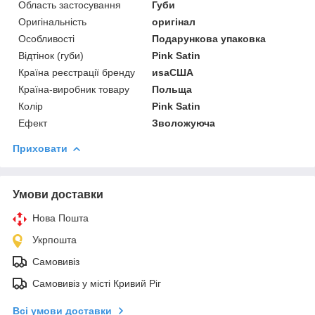
Область застосування
Губи
Оригінальність
оригінал
Особливості
Подарункова упаковка
Відтінок (губи)
Pink Satin
Країна реєстрації бренду
иѕаСША
Країна-виробник товару
Польща
Колір
Pink Satin
Ефект
Зволожуюча
Приховати
Умови доставки
Нова Пошта
Укрпошта
Самовивіз
Самовивіз у місті Кривий Ріг
Всі умови доставки