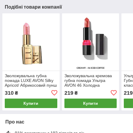
Подібні товари компанії
Зволожувальна губна
Зволожувальна кремова
Ульт
помада LUXE AVON Silky
губна помада Ультра
Губн
Apricot/ Абрикосовий пунш
AVON 46 Холодна
клас
кава/Iced Coffee
Lipst
310
219
219
₴
₴
Купити
Купити
Про нас
91% позитивних з 192 відгуків за рік