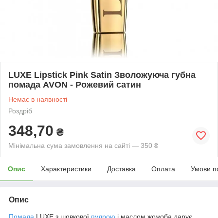
LUXE Lipstick Pink Satin Зволожуюча губна
помада AVON - Рожевий сатин
Немає в наявності
Роздріб
348,70
₴
Мінімальна сума замовлення на сайті — 350 ₴
Опис
Характеристики
Доставка
Оплата
Умови п
Опис
Помада
LUXE з шовкової
пудрою
і маслом жожоба дарує