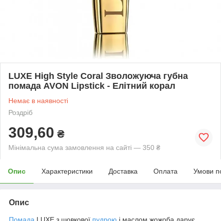
LUXE High Style Coral Зволожуюча губна
помада AVON Lipstick - Елітний корал
Немає в наявності
Роздріб
309,60
₴
Мінімальна сума замовлення на сайті — 350 ₴
Опис
Характеристики
Доставка
Оплата
Умови п
Опис
Помада
LUXE з шовкової
пудрою
і маслом жожоба дарує