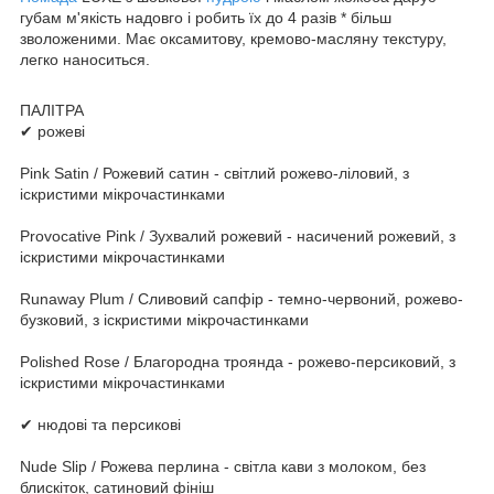
губам м'якість надовго і робить їх до 4 разів * більш
зволоженими. Має оксамитову, кремово-масляну текстуру,
легко наноситься.
ПАЛІТРА
✔ рожеві
Pink Satin / Рожевий сатин - світлий рожево-ліловий, з
іскристими мікрочастинками
Provocative Pink / Зухвалий рожевий - насичений рожевий, з
іскристими мікрочастинками
Runaway Plum / Сливовий сапфір - темно-червоний, рожево-
бузковий, з іскристими мікрочастинками
Polished Rose / Благородна троянда - рожево-персиковий, з
іскристими мікрочастинками
✔ нюдові та персикові
Nude Slip / Рожева перлина - світла кави з молоком, без
блискіток, сатиновий фініш