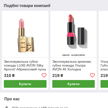
Подібні товари компанії
Зволожувальна губна
Зволожувальна кремова
Ульт
помада LUXE AVON Silky
губна помада Ультра
Губн
Apricot/ Абрикосовий пунш
AVON 46 Холодна
клас
кава/Iced Coffee
Lipst
310
219
219
₴
₴
Купити
Купити
Про нас
91% позитивних з 188 відгуків за рік