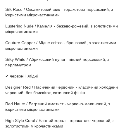
Silk Rose / Оксамитовий шик - теракотово-персиковий, з
іскристими мікрочастинками
Lustering Nude / Камелія - бежево-рожевий, з золотистими
мікрочастинками
Couture Copper / Мідне світло - бронзовий, з золотистими
мікрочастинками
Silky White / Абрикосовий пунш - ніжний персиковий, з
перламутром
✔ червоні і ягідні
Designer Red / Насичений червоний - класичний холодний
червоний, без блискіток, сатиновий фініш
Red Haute / Багряний аметист - червоно-малиновий, з
іскристими мікрочастинками
High Style Coral / Елітний корал - теракотово-червоний, з
золотистими мікрочастинками