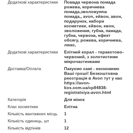
Додаткові характеристики
Помада червона помада
рожева, коричнева
помада,зволожуюча
помада,, avon, ейвон, авон,
подарунок, набори
косметики, ейвон, евон,
зволоження, губна, памада,
губна, червона, ефект
обсягу, рожева, коричнева,
люкс,
Додаткові характеристики
Елітний корал - теракотово-
червоний, з золотистими
мікрочастинками
Доставка/Оплата
Пакуємо самі - економимо
Ваші гроші! Безкоштовна
реєстрація в Avon тут у нас
https://avon-
kos.com.ua/cp84838-
registratsiya-avon.html
Категорія
Для жінок
Клас косметики
Елітна
Кількість вантажних місць
1
Кількість одиниць, шт
1
Кількість відтінків
12