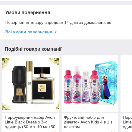
Умови повернення
Повернення товару впродовж 14 днів за домовленістю
Всі умови повернення
Подібні товари компанії
Парфумерний набір Avon
Фруктовий набір для
Пар
Little Black Dress з 3-х
дівчаток Avon Kids 4 в 1 з
Littl
одиниць (50 мл+10 мл+50
пакетом
один
мл) - Ейвон Чорне плаття
плат