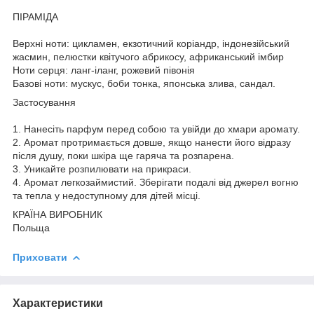
ПІРАМІДА
Верхні ноти: цикламен, екзотичний коріандр, індонезійський
жасмин, пелюстки квітучого абрикосу, африканський імбир
Ноти серця: ланг-іланг, рожевий півонія
Базові ноти: мускус, боби тонка, японська злива, сандал.
Застосування
1. Нанесіть парфум перед собою та увійди до хмари аромату.
2. Аромат протримається довше, якщо нанести його відразу
після душу, поки шкіра ще гаряча та розпарена.
3. Уникайте розпилювати на прикраси.
4. Аромат легкозаймистий. Зберігати подалі від джерел вогню
та тепла у недоступному для дітей місці.
КРАЇНА ВИРОБНИК
Польща
Приховати
Характеристики