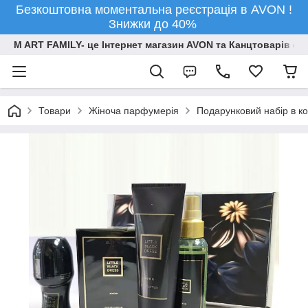
Безкоштовна моментальна реєстрація в AVON !
Знижки до 40%
M ART FAMILY- це Інтернет магазин AVON та Канцтоварів опт
Товари
Жіноча парфумерія
Подарунковий набір в кор