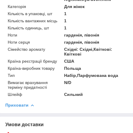
Категорія
Для жінок
Кількість в упаковці, шт
1
Кількість вантажних місць
1
Кількість одиниць, шт
1
Ноти
гарденія, півонія
Ноти серця
гарденія, півонія
Сімейство аромату
Східні: Східні,Квіткові:
Квіткові
Країна реєстрації бренду
США
Країна-виробник товару
Польща
Тип
Набір,Парфумована вода
Вимагає врахування
N/D
терміну придатності
Шлейф
Сильний
Приховати
Умови доставки