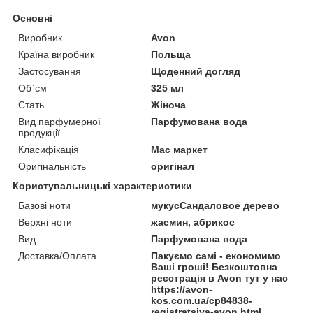
Основні
Виробник
Avon
Країна виробник
Польща
Застосування
Щоденний догляд
Об`єм
325 мл
Стать
Жіноча
Вид парфумерної
Парфумована вода
продукції
Класифікація
Мас маркет
Оригінальність
оригінал
Користувальницькі характеристики
Базові ноти
мукусСандаловое дерево
Верхні ноти
жасмин, абрикос
Вид
Парфумована вода
Доставка/Оплата
Пакуємо самі - економимо
Ваші гроші! Безкоштовна
реєстрація в Avon тут у нас
https://avon-
kos.com.ua/cp84838-
registratsiya-avon.html