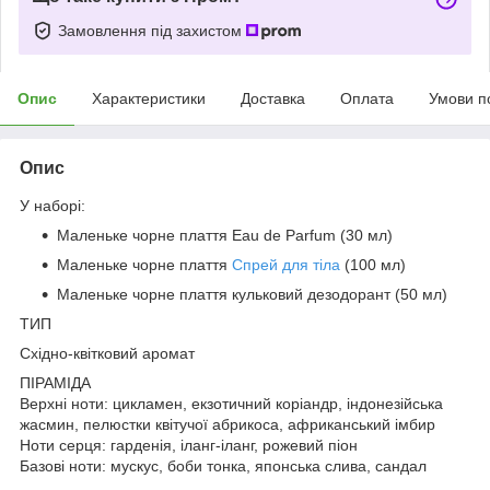
Замовлення під захистом
Опис
Характеристики
Доставка
Оплата
Умови п
Опис
У наборі:
Маленьке чорне плаття Eau de Parfum (30 мл)
Маленьке чорне плаття
Спрей для тіла
(100 мл)
Маленьке чорне плаття кульковий дезодорант (50 мл)
ТИП
Східно-квітковий аромат
ПІРАМІДА
Верхні ноти: цикламен, екзотичний коріандр, індонезійська
жасмин, пелюстки квітучої абрикоса, африканський імбир
Ноти серця: гарденія, іланг-іланг, рожевий піон
Базові ноти: мускус, боби тонка, японська слива, сандал