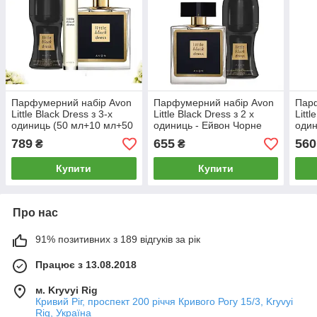
Парфумерний набір Avon
Парфумерний набір Avon
Пар
Little Black Dress з 3-х
Little Black Dress з 2 х
Littl
одиниць (50 мл+10 мл+50
одиниць - Ейвон Чорне
один
мл) - Ейвон Чорне плаття
плаття
Чорн
789
655
560
₴
₴
для жінок
Купити
Купити
Про нас
91% позитивних з 189 відгуків за рік
Працює з 13.08.2018
м. Kryvyi Rig
Кривий Ріг, проспект 200 річчя Кривого Рогу 15/3, Kryvyi
Rig, Україна