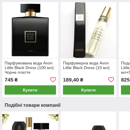
Парфумована вода Avon
Парфумерна вода Avon
Пода
Little Black Dress (100 мл)
Little Black Dress (10 мл)
Litt
Чорне плаття
мл+5
Ейво
745
189,40
825
₴
₴
Купити
Купити
Подібні товари компанії