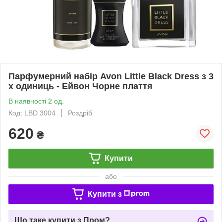
Парфумерний набір Avon Little Black Dress з 3
х одиниць - Ейвон Чорне плаття
В наявності 2 од.
Код: LBD 3004
Роздріб
620
₴
Купити
або
Купити з
Що таке купити з Пром?