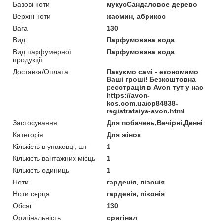
Базові ноти
мукусСандаловое дерево
Верхні ноти
жасмин, абрикос
Вага
130
Вид
Парфумована вода
Вид парфумерної
Парфумована вода
продукції
Доставка/Оплата
Пакуємо самі - економимо
Ваші гроші! Безкоштовна
реєстрація в Avon тут у нас
https://avon-
kos.com.ua/cp84838-
registratsiya-avon.html
Застосування
Для побачень,Вечірні,Денні
Категорія
Для жінок
Кількість в упаковці, шт
1
Кількість вантажних місць
1
Кількість одиниць
1
Ноти
гарденія, півонія
Ноти серця
гарденія, півонія
Обсяг
130
Оригінальність
оригінал