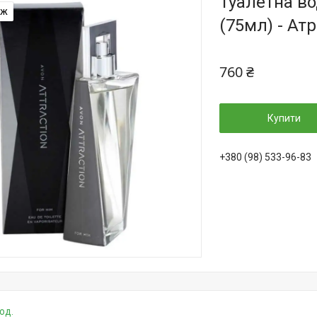
Туалетна во
аж
(75мл) - Ат
760 ₴
Купити
+380 (98) 533-96-83
од.