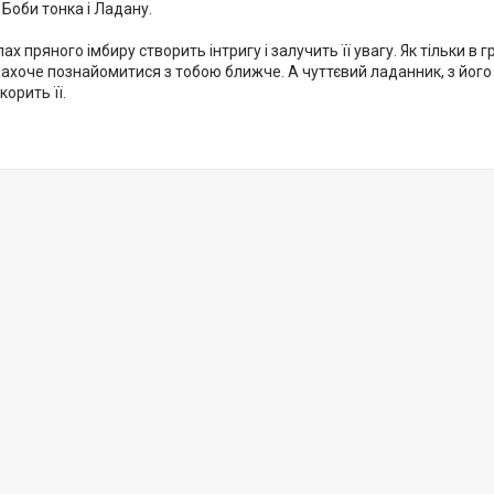
 Боби тонка і Ладану.
ах пряного імбиру створить інтригу і залучить її увагу. Як тільки в
захоче познайомитися з тобою ближче. А чуттєвий ладанник, з його 
корить її.