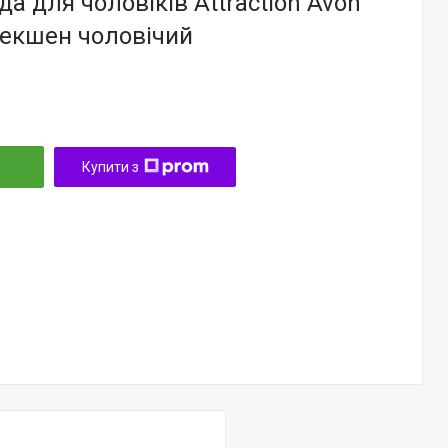
да для чоловіків Attraction Avon
рекшен чоловічий
Купити з