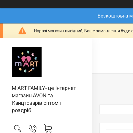
Безкоштовна мо
Наразі магазин вихідний, Ваше замовлення буде о
M ART FAMILY- це Інтернет
магазин AVON та
Канцтоварів оптом і
роздріб