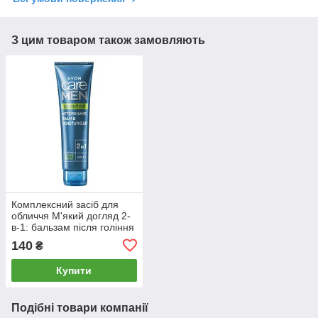
З цим товаром також замовляють
Комплексний засіб для
обличчя М'який догляд 2-
в-1: бальзам після гоління
і зволожуючий крем (100
140
₴
мл) Care Men
Купити
Подібні товари компанії