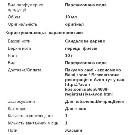
Вид парфумерної
Парфумована вода
продукції
Об`єм
10 мл
Оригінальність
оригінал
Користувальницькі характеристики
Базові ноти
Сандалове дерево
Верхні ноти
перець, фрезія
Вага
10 г
Вид
Парфумована вода
Доставка/Оплата
Пакуємо самі - економимо
Ваші гроші! Безкоштовна
реєстрація в Avon тут у нас
https://avon-
kos.com.ua/cp84838-
registratsiya-avon.html
Застосування
Для побачень,Вечірні,Денні
Категорія
Для жінок
Кількість в упаковці, шт
1
Кількість вантажних місць
1
Ноти
Жасмин