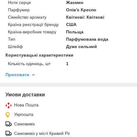
Ноти серця
Жасмин
Парфумер
Олів'є Креспо
Сімейство аромату
Квіткові: Квіткові
Країна реєстрації бренду
США
Країна-виробник товару
Польща
Тип
Парфумована вода
Шлейф
Дуже сильний
Користувацькi характеристики
Кількість одиниць, шт
1
Приховати
Умови доставки
Нова Пошта
Укрпошта
Самовивіз
Самовивіз у місті Кривий Ріг