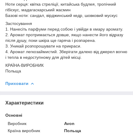
Ноти серця: квітка стреліції, китайська будлея, тропічний
гібіскус, мадагаскарський жасмин
Базові ноти: сандал, вірджинський кедр, шовковий мускус
Застосування
1. Нанесіть парфуми перед собою і увійди в хмару аромату.
2. Аромат протримається довше, якщо нанести його відразу
після душу, поки шкіра ще гаряча і розпарена.
3. Уникай розпорошувати на прикраси.
4. Аромат легкозаймистий. Зберігати далеко від джерел вогню
і тепла в недоступному для дітей місці.
КРАЇНА-ВИРОБНИК
Польща
Приховати
Характеристики
Основні
Виробник
Avon
Країна виробник
Польща