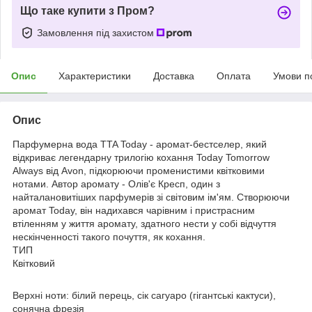
Що таке купити з Пром?
Замовлення під захистом
Опис
Характеристики
Доставка
Оплата
Умови п
Опис
Парфумерна вода TTA Today - аромат-бестселер, який
відкриває легендарну трилогію кохання Today Tomorrow
Always від Avon, підкорюючи променистими квітковими
нотами. Автор аромату - Олів'є Кресп, один з
найталановитіших парфумерів зі світовим ім'ям. Створюючи
аромат Today, він надихався чарівним і пристрасним
втіленням у життя аромату, здатного нести у собі відчуття
нескінченності такого почуття, як кохання.
ТИП
Квітковий
Верхні ноти: білий перець, сік сагуаро (гігантські кактуси),
сонячна фрезія