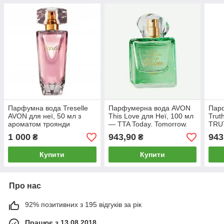
Парфумна вода Treselle
Парфумерна вода AVON
Пар
AVON для неї, 50 мл з
This Love для Неї, 100 мл
Trut
ароматом троянди
— TTA Today. Tomorrow.
TRU
Always
100
1 000
943,90
943
₴
₴
Купити
Купити
Про нас
92% позитивних з 195 відгуків за рік
Працює з 13.08.2018