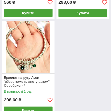
560
298,60
₴
₴
Купити
Купити
Браслет на руку Avon
"збережемо планету разом"
Серебристий
В наявності 1 од.
298,60
₴
Купити