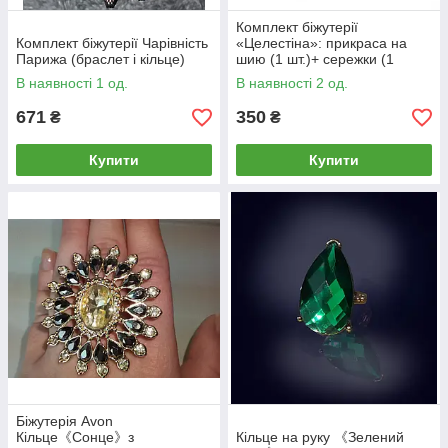
Комплект біжутерії
Комплект біжутерії Чарівність
«Целестіна»: прикраса на
Парижа (браслет і кільце)
шию (1 шт.)+ сережки (1
пара)
В наявності 1 од.
В наявності 2 од.
671
350
₴
₴
Купити
Купити
Біжутерія Avon
Кільце《Сонце》з
Кільце на руку 《Зелений