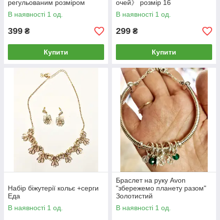
регульованим розміром
очей》 розмір 16
В наявності 1 од.
В наявності 1 од.
399
299
₴
₴
Купити
Купити
Браслет на руку Avon
Набір біжутерії кольє +серги
"збережемо планету разом"
Еда
Золотистий
В наявності 1 од.
В наявності 1 од.