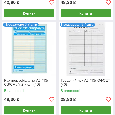
42,90
48,30
₴
₴
Купити
Купити
Предзамовл 3-7 днів
Предзамовл 3-7 днів
Рахунок офіціанта А6 /ПЗ/
Товарний чек А6 /ПЗ/ ОФСЕТ
CB/CF с/к 2-х сл. (40)
(40)
В наявності
В наявності
48,30
28,80
₴
₴
Купити
Купити