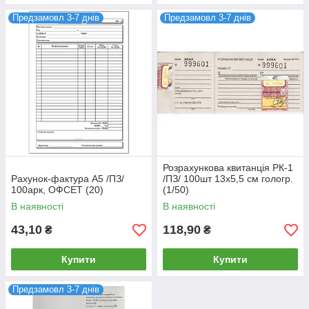
Предзамовл 3-7 днів
Предзамовл 3-7 днів
Розрахункова квитанція РК-1
Рахунок-фактура А5 /ПЗ/
/ПЗ/ 100шт 13х5,5 см гологр.
100арк, ОФСЕТ (20)
(1/50)
В наявності
В наявності
43,10
118,90
₴
₴
Купити
Купити
Предзамовл 3-7 днів