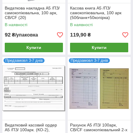
Видаткова накладна А5 /ПЗ/
Касова книга А5 /ПЗ/
самокопіювальна, 100 арк,
самокопіювальна, 100 арк
CB/CF (20)
(50бланк+50копірка)
ГОРИЗОНТАЛЬНА (20)
В наявності
В наявності
92
119,90
₴/упаковка
₴
Купити
Купити
Предзамовл 3-7 днів
Предзамовл 3-7 днів
Видатковий касовий ордер
Рахунок А5 /ПЗ/ 100арк,
А5 /ПЗ/ 100арк. (КО-2),
CB/CF самокопіювальний 2-х