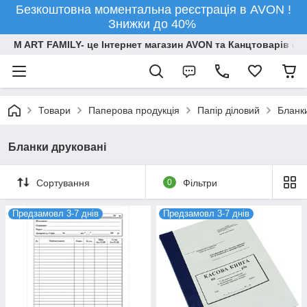
Безкоштовна моментальна реєстрація в AVON !
Знижки до 40%
M ART FAMILY- це Інтернет магазин AVON та Канцтоварів опт
Товари
Паперова продукцiя
Папір діловий
Бланки
Бланки друковані
Сортування
0
Фільтри
Предзамовл 3-7 днів
Предзамовл 3-7 днів