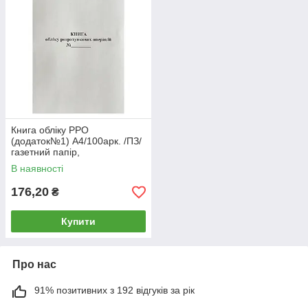
Книга обліку РРО
(додаток№1) А4/100арк. /ПЗ/
газетний папір,
ВЕРТИКАЛЬНА (1/25)
В наявності
176,20
₴
Купити
Про нас
91% позитивних з 192 відгуків за рік